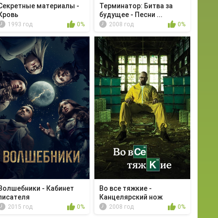
Секретные материалы -
Терминатор: Битва за
Кровь
будущее - Песни ...
1993 год
0%
2008 год
0%
Волшебники - Кабинет
Во все тяжкие -
писателя
Канцелярский нож
2015 год
0%
2008 год
0%