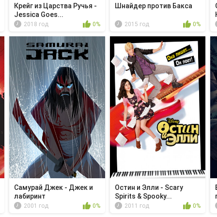
Крейг из Царства Ручья -
Шнайдер против Бакса
Jessica Goes...
2018 год
0%
2015 год
0%
Самурай Джек - Джек и
Остин и Элли - Scary
лабиринт
Spirits & Spooky...
2001 год
0%
2011 год
0%