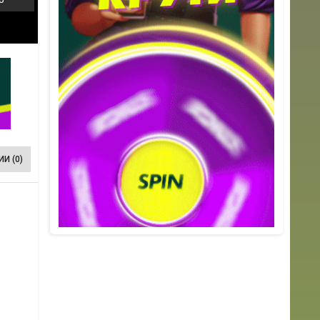
И (0)