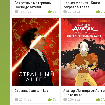
Секретные материалы -
Черная молния - Книга
Последователи
секретов. Глава...
1993 год
0%
2017 год
0%
Странный ангел - Шут
Аватар: Легенда об Аанге
- Бато из пл...
2018 год
0%
2004 год
0%