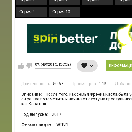
Серия 9
Серия 10
0% (49820 ГОЛОСОВ)
ИНФОРМАЦ
Длительность:
50:57
Просмотров:
1.1K
Добавле
Описание:
После того, как семья Фрэнка Касла была 
он решает отомстить и начинает охоту на преступнико
как Каратель.
Год выпуска:
2017
Формат видео:
WEBDL