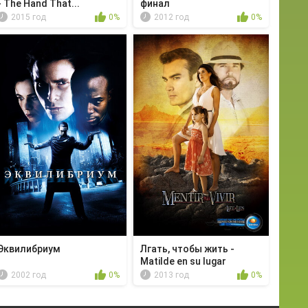
- The Hand That...
финал
2015 год
0%
2012 год
0%
Эквилибриум
Лгать, чтобы жить -
Matilde en su lugar
2002 год
0%
2013 год
0%