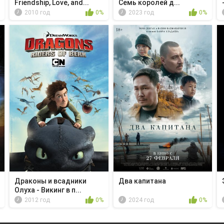
Friendship, Love, and...
Семь королей д...
2010 год
0%
2023 год
0%
Драконы и всадники
Два капитана
Олуха - Викинг в п...
2012 год
0%
2024 год
0%