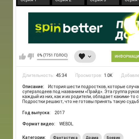
0% (7751 ГОЛОС)
ИНФОРМАЦ
Длительность:
45:34
Просмотров:
1.0K
Добавле
Описание:
История шести подростков, которые случай
суперзлодеев под названием «Прайд». Эта группа рук
каждый из них, как и их родители, обладает какими-то 
Подростки решают, что не готовы принять такую судьб
Год выпуска:
2017
Формат видео:
WEBDL
Категории:
Фантастика
Драма
Боевик