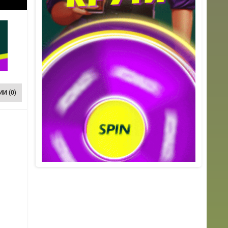
И (0)