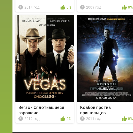
2014 год
0%
2009 год
0%
Вегас - Сплотившиеся
Ковбои против
горожане
пришельцев
2012 год
0%
2011 год
0%