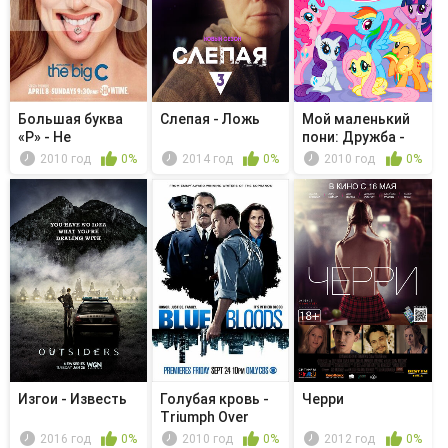
Большая буква
Слепая - Ложь
Мой маленький
«Р» - Не
пони: Дружба -
заберешь с
это чудо...
2010 год
0%
2014 год
0%
2010 год
0%
собой
Изгои - Известь
Голубая кровь -
Черри
Triumph Over
Trauma
2016 год
0%
2010 год
0%
2012 год
0%