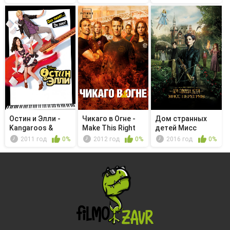
Остин и Элли -
Чикаго в Огне -
Дом странных
Kangaroos &
Make This Right
детей Мисс
Chaos
Перегрин
2011 год
0%
2012 год
0%
2016 год
0%