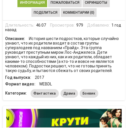
ИНФОРМАЦИЯ
ПОЖАЛОВАТЬСЯ
СКРИНШОТЫ
ПОДЕЛИТЬСЯ
КОММЕНТАРИИ (0)
Длительность:
46:07
Просмотров:
979
Добавлено:
1 год
назад
Описание:
История шести подростков, которые случайно
узнают, что их родители входят в состав группы
суперзлодеев под названием «Прайд». Эта группа
руководит преступным миром Лос-Анджелеса. Дети
узнают, что каждый из них, как и их родители, обладает
какими-то способностями (а кто-то и вовсе не является
человеком). Подростки решают, что не готовы принять
такую судьбу, и пытаются сбежать от своих родителей.
Год выпуска:
2017
Формат видео:
WEBDL
Категории:
Фантастика
Драма
Боевик