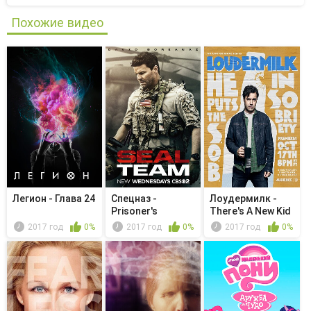
Похожие видео
Легион - Глава 24
Спецназ -
Лоудермилк -
Prisoner's
There's A New Kid
Dilemma
in Town
2017 год
0%
2017 год
0%
2017 год
0%