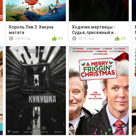
Король Лев 3: Хакуна
Ходячие мертвецы -
матата
Судья, присяжный и...
2004 год
0%
2010 год
0%