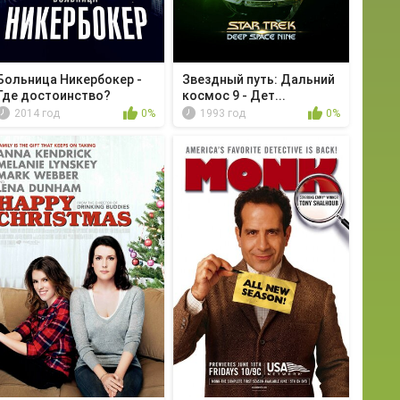
Больница Никербокер -
Звездный путь: Дальний
Где достоинство?
космос 9 - Дет...
2014 год
0%
1993 год
0%