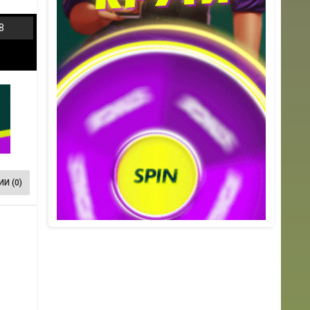
8
И (0)