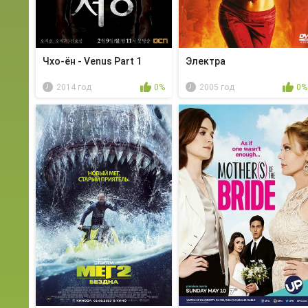
Чхо-ён - Venus Part 1
Электра
2014 год
0%
2005 год
0%