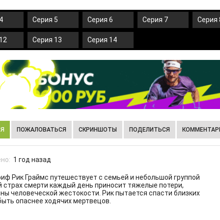
4
Серия 5
Серия 6
Серия 7
Серия 
12
Серия 13
Серия 14
ИЯ
ПОЖАЛОВАТЬСЯ
СКРИНШОТЫ
ПОДЕЛИТЬСЯ
КОММЕНТАРИ
но:
1 год назад
иф Рик Граймс путешествует с семьей и небольшой группой
й страх смерти каждый день приносит тяжелые потери,
ны человеческой жестокости. Рик пытается спасти близких
быть опаснее ходячих мертвецов.