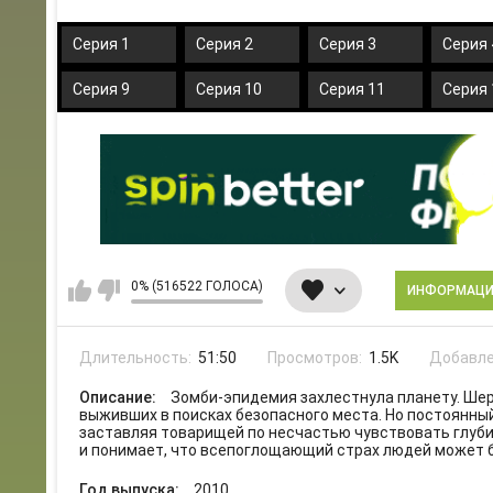
Серия 1
Серия 2
Серия 3
Серия 
Серия 9
Серия 10
Серия 11
Серия 
0% (516522 ГОЛОСА)
ИНФОРМАЦ
Длительность:
51:50
Просмотров:
1.5K
Добавле
Описание:
Зомби-эпидемия захлестнула планету. Шер
выживших в поисках безопасного места. Но постоянны
заставляя товарищей по несчастью чувствовать глуби
и понимает, что всепоглощающий страх людей может 
Год выпуска:
2010