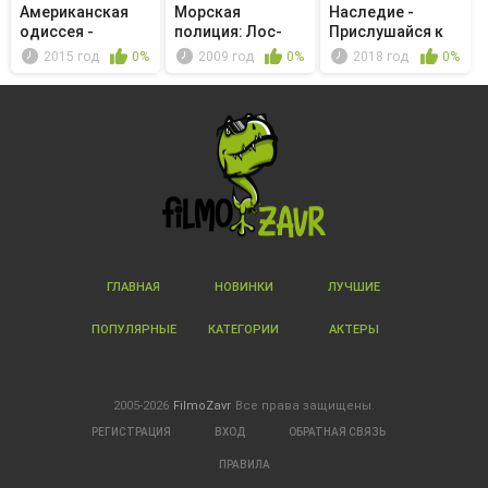
Американская
Морская
Наследие -
одиссея -
полиция: Лос-
Прислушайся к
Наживка
Анджелес -
звуку моего ...
2015 год
0%
2009 год
0%
2018 год
0%
Asesinos
ГЛАВНАЯ
НОВИНКИ
ЛУЧШИЕ
ПОПУЛЯРНЫЕ
КАТЕГОРИИ
АКТЕРЫ
2005-2026
FilmoZavr
Все права защищены.
РЕГИСТРАЦИЯ
ВХОД
ОБРАТНАЯ СВЯЗЬ
ПРАВИЛА