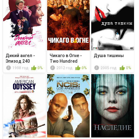
Дикий ангел -
Чикаго в Огне -
Душа тишины
Эпизод 240
Two Hundred
1998 год
0%
2012 год
0%
2005 год
0%