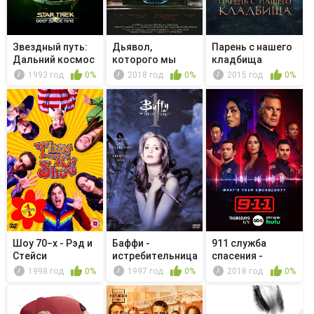
Звездный путь:
Дьявол,
Парень с нашего
Дальний космос
которого мы
кладбища
9 - Кар...
знаем в лицо
1993 год
0%
2018 год
0%
2015 год
0%
Шоу 70−х - Рэд и
Баффи -
911 служба
Стейси
истребительница
спасения -
вампиров - Ин...
Опрокинутый
1998 год
0%
1997 год
0%
2018 год
0%