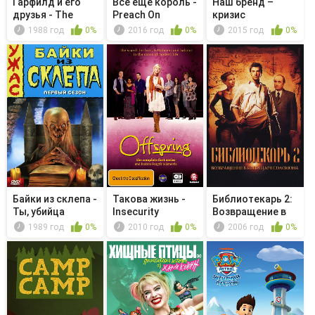
Гарфилд и его
Все еще король -
Наш бренд –
друзья - The
Preach On
кризис
Pizza Patr...
1988 год
0%
2016 год
0%
2015 год
0%
Байки из склепа -
Такова жизнь -
Библиотекарь 2:
Ты, убийца
Insecurity
Возвращение в
Копи Ца...
1989 год
0%
2010 год
0%
2006 год
0%