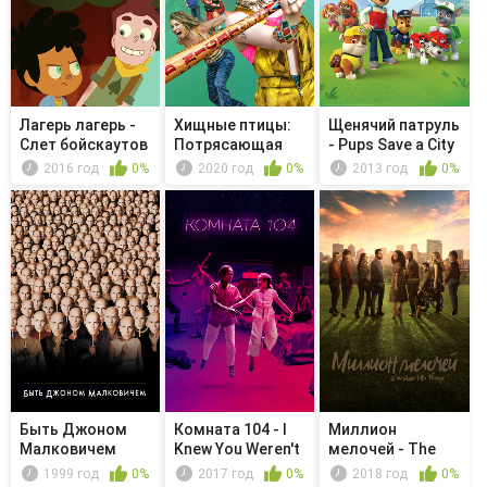
Лагерь лагерь -
Хищные птицы:
Щенячий патруль
Слет бойскаутов
Потрясающая
- Pups Save a City
история Хар...
Ki...
2016 год
0%
2020 год
0%
2013 год
0%
Быть Джоном
Комната 104 - I
Миллион
Малковичем
Knew You Weren't
мелочей - The
Dead
Perfect Storm
1999 год
0%
2017 год
0%
2018 год
0%