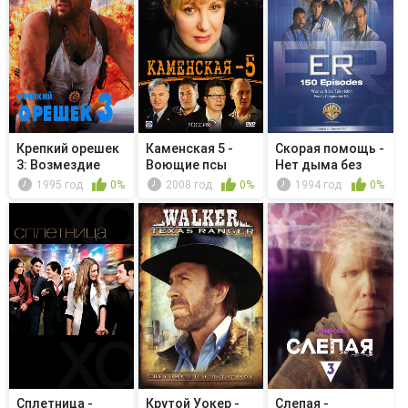
Крепкий орешек
Каменская 5 -
Скорая помощь -
3: Возмездие
Воющие псы
Нет дыма без
одиночества:...
огня
1995 год
0%
2008 год
0%
1994 год
0%
Сплетница -
Крутой Уокер -
Слепая -