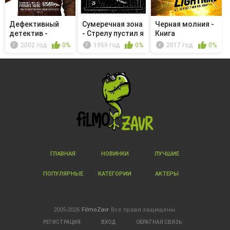
Дефективный
Сумеречная зона
Черная молния -
детектив -
- Стрелу пустил я
Книга
Мистер Монк
к н...
последствий.
2002 год
0%
1959 год
0%
2017 год
0%
от...
Гл...
ГЛАВНАЯ
НОВИНКИ
ЛУЧШИЕ
ПОПУЛЯРНЫЕ
КАТЕГОРИИ
АКТЕРЫ
2005-2026
FilmoZavr
Все права защищены.
РЕГИСТРАЦИЯ
ВХОД
ОБРАТНАЯ СВЯЗЬ