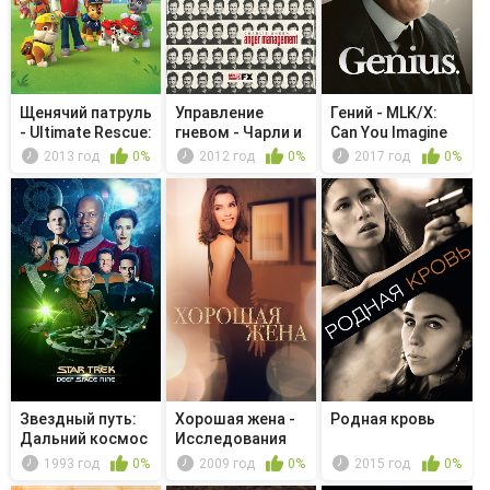
Щенячий патруль
Управление
Гений - MLK/X:
- Ultimate Rescue:
гневом - Чарли и
Can You Imagine
Pu...
Шон. Битв...
2013 год
0%
2012 год
0%
2017 год
0%
Звездный путь:
Хорошая жена -
Родная кровь
Дальний космос
Исследования
9 - Пер...
1993 год
0%
2009 год
0%
2015 год
0%