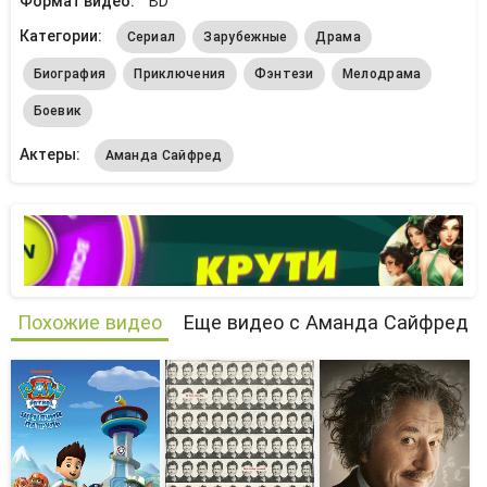
Формат видео:
BD
Категории:
Сериал
Зарубежные
Драма
Биография
Приключения
Фэнтези
Мелодрама
Боевик
Актеры:
Аманда Сайфред
Похожие видео
Еще видео с Аманда Сайфред