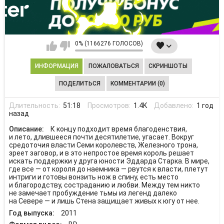
0% (1166276 ГОЛОСОВ)
ИНФОРМАЦИЯ
ПОЖАЛОВАТЬСЯ
СКРИНШОТЫ
ПОДЕЛИТЬСЯ
КОММЕНТАРИИ (0)
Длительность:
51:18
Просмотров:
1.4K
Добавлено:
1 год
назад
Описание:
К концу подходит время благоденствия,
и лето, длившееся почти десятилетие, угасает. Вокруг
средоточия власти Семи королевств, Железного трона,
зреет заговор, и в это непростое время король решает
искать поддержки у друга юности Эддарда Старка. В мире,
где все — от короля до наемника — рвутся к власти, плетут
интриги и готовы вонзить нож в спину, есть место
и благородству, состраданию и любви. Между тем никто
не замечает пробуждение тьмы из легенд далеко
на Севере — и лишь Стена защищает живых к югу от нее.
Год выпуска:
2011