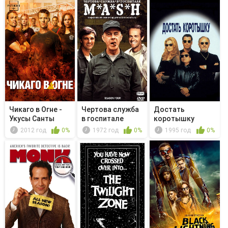
Чикаго в Огне -
Чертова служба
Достать
Укусы Санты
в гoспитале
коротышку
M*A*S*H - ...
2012 год
0%
1972 год
0%
1995 год
0%