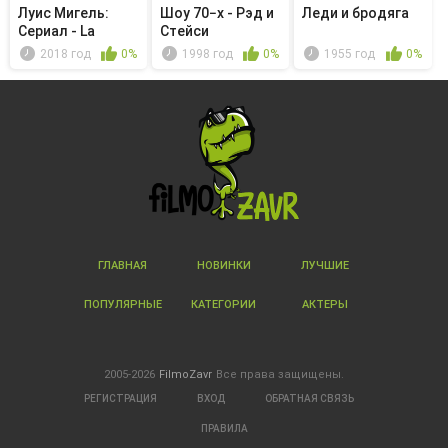
Луис Мигель:
Шоу 70−х - Рэд и
Леди и бродяга
Сериал - La
Стейси
Malagueña
2018 год
0%
1998 год
0%
1955 год
0%
ГЛАВНАЯ
НОВИНКИ
ЛУЧШИЕ
ПОПУЛЯРНЫЕ
КАТЕГОРИИ
АКТЕРЫ
2005-2026
FilmoZavr
Все права защищены.
РЕГИСТРАЦИЯ
ВХОД
ОБРАТНАЯ СВЯЗЬ
ПРАВИЛА