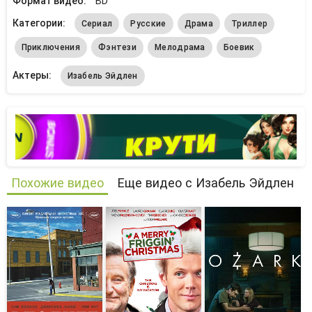
Формат видео:
BD
Категории:
Сериал
Русские
Драма
Триллер
Приключения
Фэнтези
Мелодрама
Боевик
Актеры:
Изабель Эйдлен
Похожие видео
Еще видео с Изабель Эйдлен