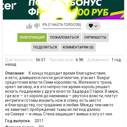
0% (1166276 ГОЛОСОВ)
ИНФОРМАЦИЯ
ПОЖАЛОВАТЬСЯ
СКРИНШОТЫ
ПОДЕЛИТЬСЯ
КОММЕНТАРИИ (0)
Длительность:
56:51
Просмотров:
6.9K
Добавлено:
1 год
назад
Описание:
К концу подходит время благоденствия,
и лето, длившееся почти десятилетие, угасает. Вокруг
средоточия власти Семи королевств, Железного трона,
зреет заговор, и в это непростое время король решает
искать поддержки у друга юности Эддарда Старка. В мире,
где все — от короля до наемника — рвутся к власти, плетут
интриги и готовы вонзить нож в спину, есть место
и благородству, состраданию и любви. Между тем никто
не замечает пробуждение тьмы из легенд далеко
на Севере — и лишь Стена защищает живых к югу от нее.
Год выпуска:
2011