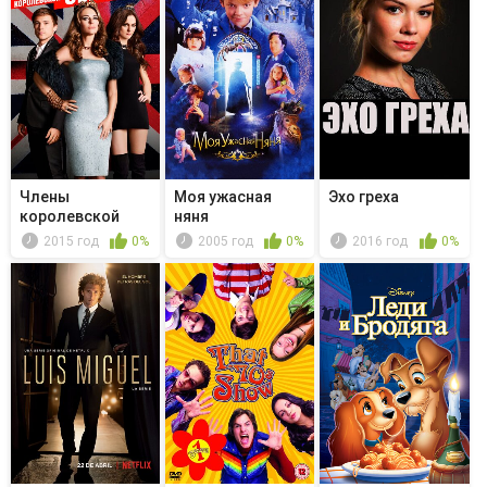
Члены
Моя ужасная
Эхо греха
королевской
няня
семьи - O,
2015 год
0%
2005 год
0%
2016 год
0%
Farewell...