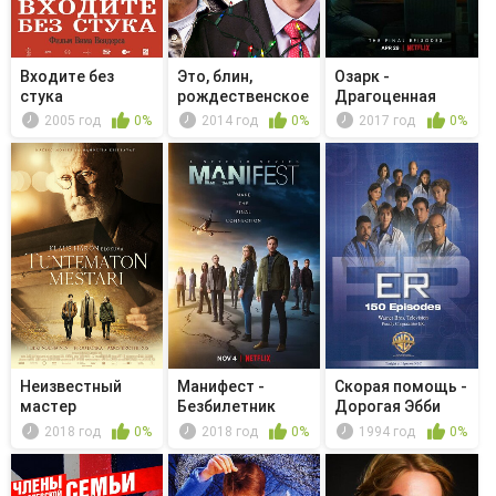
Входите без
Это, блин,
Озарк -
стука
рождественское
Драгоценная
чудо
кровь Иисуса
2005 год
0%
2014 год
0%
2017 год
0%
Неизвестный
Манифест -
Скорая помощь -
мастер
Безбилетник
Дорогая Эбби
2018 год
0%
2018 год
0%
1994 год
0%