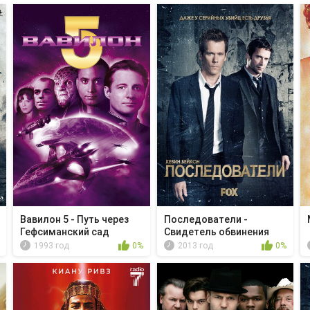
Вавилон 5 - Путь через
Последователи -
Гефсиманский сад
Свидетель обвинения
1993 год
0%
2013 год
0%