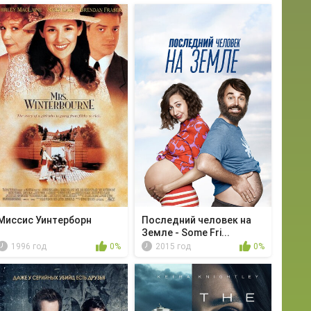
Миссис Уинтерборн
Последний человек на
Земле - Some Fri...
1996 год
0%
2015 год
0%