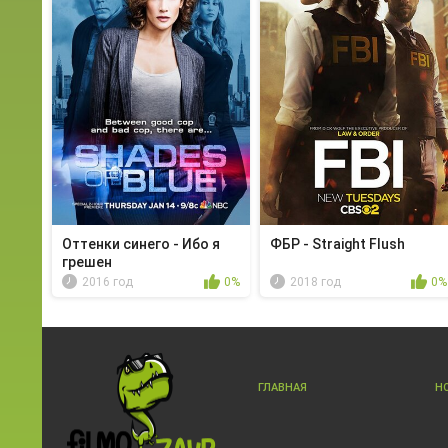
Оттенки синего - Ибо я
ФБР - Straight Flush
грешен
2016 год
0%
2018 год
0%
ГЛАВНАЯ
Н