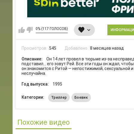
0% (117 ГОЛОСОВ)
ИНФОРМАЦ
Просмотров:
545
Добавлено:
8 месяцев назад
Описание:
Он 14 лет провел в тюрьме из-за несправед
подставил... его зовут Рей. Все эти годы он ждал, что
он знакомится с Ритой — непостижимой, сексуальной и
неслучайна.
Год выпуска:
1995
Категории:
Триллер
Боевик
Похожие видео