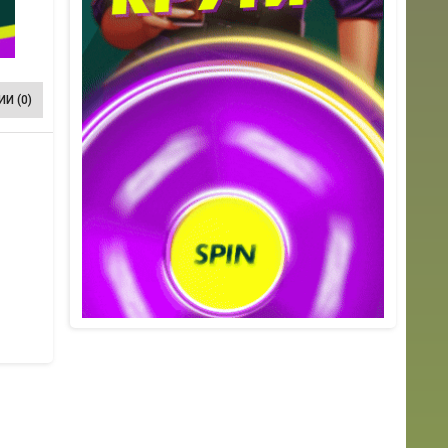
И (0)