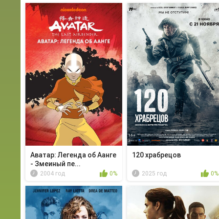
Аватар: Легенда об Аанге
120 храбрецов
- Змеиный пе...
2004 год
0%
2025 год
0%