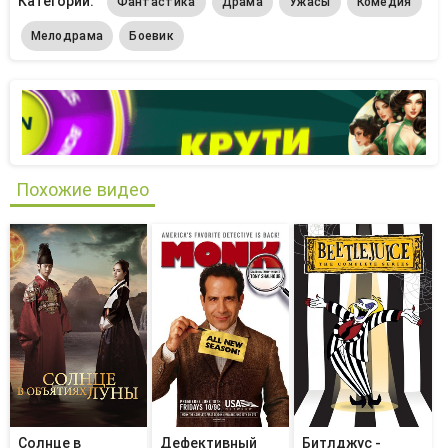
Категории:
Фантастика
Драма
Ужасы
Комедия
Мелодрама
Боевик
Похожие видео
Солнце в
Дефективный
Битлджус -