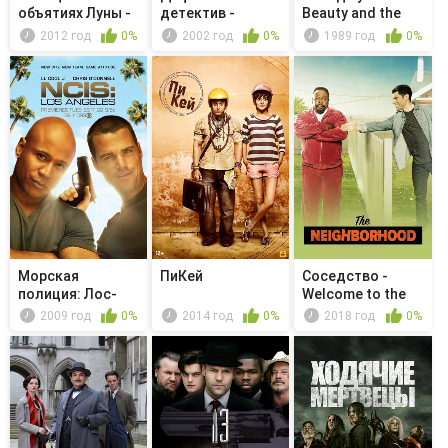
объятиях Луны -
детектив -
Beauty and the
Серия 20
Мистер Монк
Beetle
2012 год
0%
2002 год
0%
1989 год
0%
пр...
Морская
ПиКей
Соседство -
полиция: Лос-
Welcome to the
Анджелес -
Jump
2009 год
0%
2014 год
0%
2018 год
0%
Crazy...