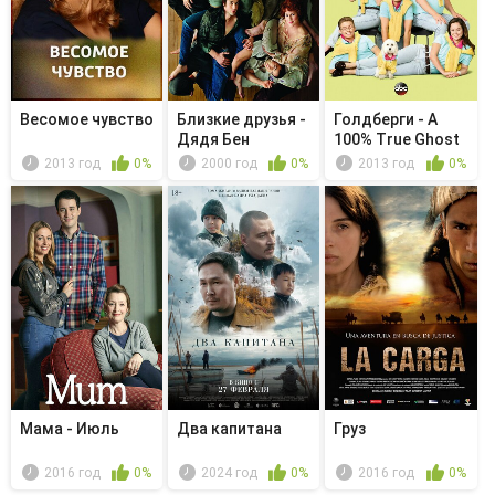
Весомое чувство
Близкие друзья -
Голдберги - A
Дядя Бен
100% True Ghost
Story
2013 год
0%
2000 год
0%
2013 год
0%
Мама - Июль
Два капитана
Груз
2016 год
0%
2024 год
0%
2016 год
0%