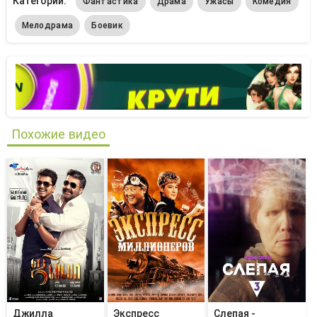
Категории:
Фантастика
Драма
Ужасы
Комедия
Мелодрама
Боевик
Похожие видео
Джилла
Экспресс
Слепая -