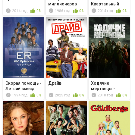
миллионеров
Квартальный
отчёт
2014 год
0%
1986 год
0%
2014 год
0%
Скорая помощь -
Драйв
Ходячие
Летний выезд
мертвецы -
Слэбтаун
1994 год
0%
2025 год
0%
2010 год
0%