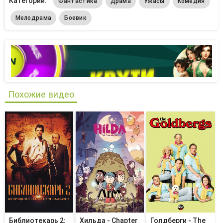
Категории:
Фантастика
Драма
Ужасы
Комедия
Мелодрама
Боевик
Похожие видео
Библиотекарь 2:
Хильда - Chapter
Голдберги - The