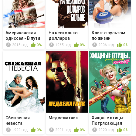
Американская
На несколько
Клик: с пультом
одиссея - В пути
долларов
по жизни
больше
2015 год
0%
1965 год
0%
2006 год
0%
Сбежавшая
Медвежатник
Хищные птицы:
невеста
Потрясающая
история Хар...
1999 год
0%
2001 год
0%
2020 год
0%