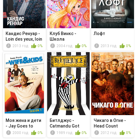
Кандис Ренуар -
Клуб Винкс -
Лофт
Loin des yeux, loin
Школа
d...
волшебниц -
2013 год
0%
2004 год
0%
2013 год
0%
Morgan...
Моя жена и дети
Битлджус -
Чикаго в Огне -
- Jay Goes to
Catmandu Got
Head Count
School
Your Tongue
2000 год
0%
1989 год
0%
2012 год
0%