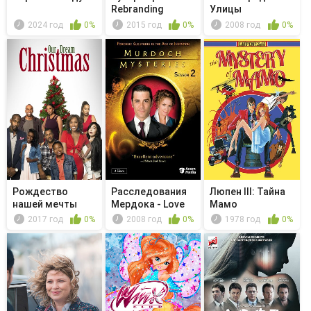
Rebranding
Улицы
2024 год
0%
2015 год
0%
2008 год
0%
Рождество
Расследования
Люпен III: Тайна
нашей мечты
Мердока - Love
Мамо
or Money
2017 год
0%
2008 год
0%
1978 год
0%