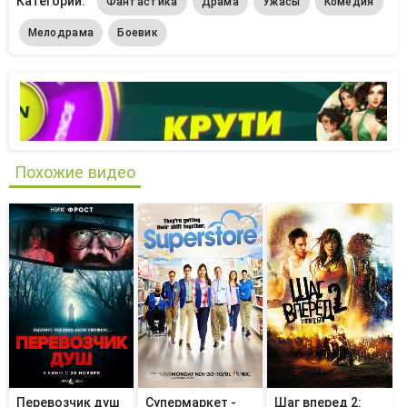
Категории:
Фантастика
Драма
Ужасы
Комедия
Мелодрама
Боевик
Похожие видео
Перевозчик душ
Супермаркет -
Шаг вперед 2: