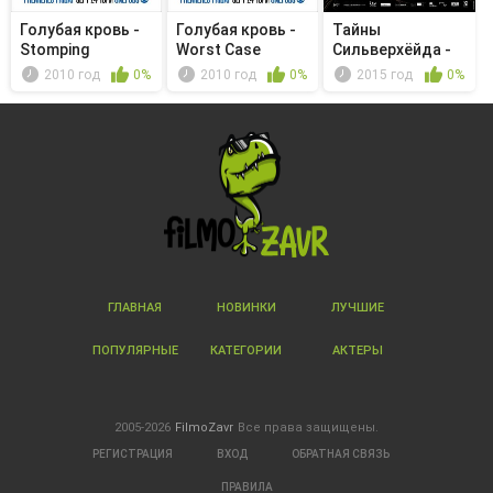
Голубая кровь -
Голубая кровь -
Тайны
Stomping
Worst Case
Сильверхёйда -
Grounds
Scenario
Jordskott II: De...
2010 год
0%
2010 год
0%
2015 год
0%
ГЛАВНАЯ
НОВИНКИ
ЛУЧШИЕ
ПОПУЛЯРНЫЕ
КАТЕГОРИИ
АКТЕРЫ
2005-2026
FilmoZavr
Все права защищены.
РЕГИСТРАЦИЯ
ВХОД
ОБРАТНАЯ СВЯЗЬ
ПРАВИЛА