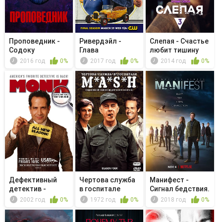
Проповедник -
Ривердэйл -
Слепая - Счастье
Содоку
Глава
любит тишину
восемьдесят
2016 год
0%
2017 год
0%
2014 год
0%
первая....
Дефективный
Чертова служба
Манифест -
детектив -
в гoспитале
Сигнал бедствия.
Мистер Монк
M*A*S*H - ...
Часть 1
2002 год
0%
1972 год
0%
2018 год
0%
ст...