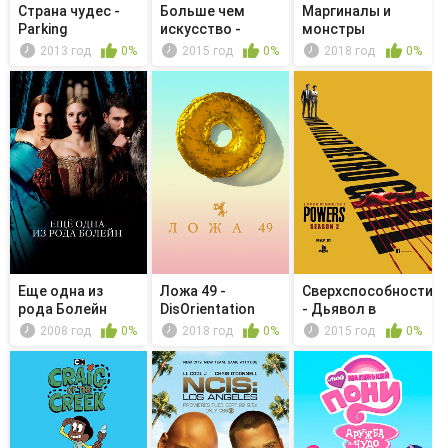
Страна чудес -
Больше чем
Маргиналы и
Parking
искусство -
монстры
Слёзы клоуна
Бобкэта
2013 год
0%
2015 год
0%
2018 год
0%
Голдтуэйт...
Еще одна из
Ложа 49 -
Сверхспособности
рода Болейн
DisOrientation
- Дьявол в
мусорном ...
2008 год
0%
2018 год
0%
2015 год
0%