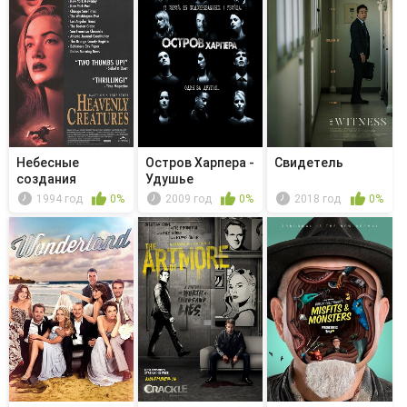
Небесные
Остров Харпера -
Свидетель
создания
Удушье
1994 год
0%
2009 год
0%
2018 год
0%