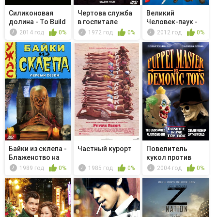
Силиконовая
Чертова служба
Великий
долина - To Build
в гoспитале
Человек-паук -
a Bette...
M*A*S*H - ...
Разоблачённый
2014 год
0%
1972 год
0%
2012 год
0%
Байки из склепа -
Частный курорт
Повелитель
Блаженство на
кукол против
век
демонических ...
1989 год
0%
1985 год
0%
2004 год
0%