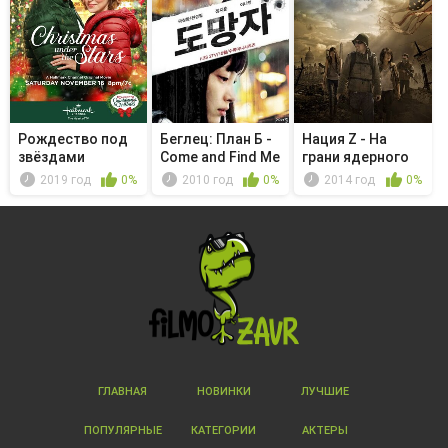
Рождество под
Беглец: План Б -
Нация Z - На
звёздами
Come and Find Me
грани ядерного
Whe...
взрыва
2019 год
0%
2010 год
0%
2014 год
0%
ГЛАВНАЯ
НОВИНКИ
ЛУЧШИЕ
ПОПУЛЯРНЫЕ
КАТЕГОРИИ
АКТЕРЫ