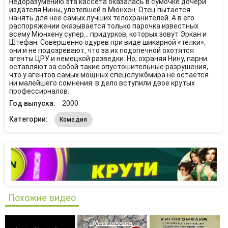
недоразумению эта кассета оказалась в сумочке дочери
издателя Нины, улетевшей в Мюнхен. Отец пытается
нанять для нее самых лучших телохранителей. А в его
распоряжении оказывается только парочка известных
всему Мюнхену супер... придурков, которых зовут Эркан и
Штефан. Совершенно одурев при виде шикарной «телки»,
они и не подозревают, что за их подопечной охотятся
агенты ЦРУ и немецкой разведки. Но, охраняя Нину, парни
оставляют за собой такие опустошительные разрушения,
что у агентов самых мощных спецслужбмира не остается
ни малейшего сомнения: в дело вступили двое крутых
профессионалов.
Год выпуска:
2000
Категории:
Комедия
Похожие видео