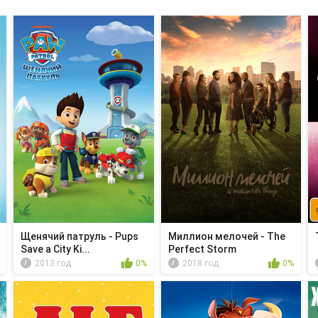
Щенячий патруль - Pups
Миллион мелочей - The
Save a City Ki...
Perfect Storm
2013 год
0%
2018 год
0%