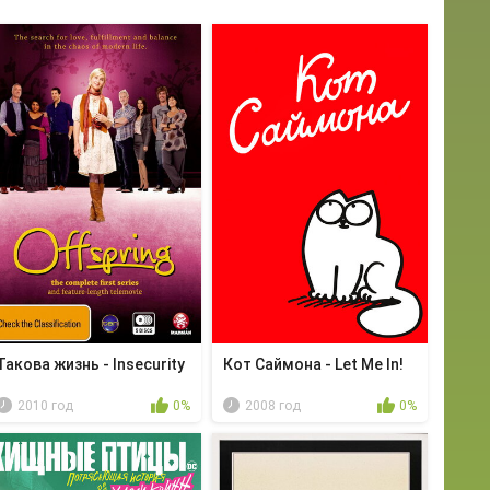
Такова жизнь - Insecurity
Кот Саймона - Let Me In!
2010 год
0%
2008 год
0%