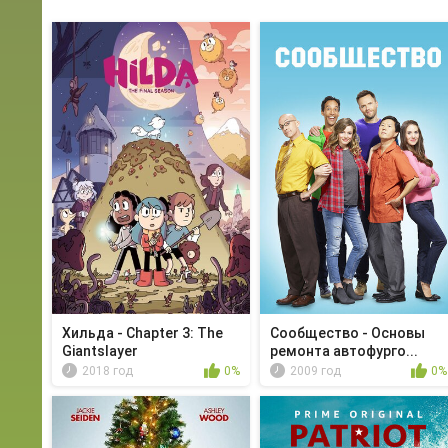
Хильда - Chapter 3: The
Сообщество - Основы
Giantslayer
ремонта автофурго...
2018 год
0%
2009 год
0%