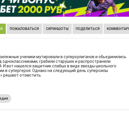
ИЯ
ПОЖАЛОВАТЬСЯ
СКРИНШОТЫ
ПОДЕЛИТЬСЯ
КОММЕНТАРИ
рилежные ученики мутировали в суперхулиганов и обьединились
ад одноклассниками, грабили старушек и распространяли
. И вот нашелся защитник слабых в виде звезды школьного
ии в супергероя. Однако на следующий день суперсилы
в» решают отомстить.
едия