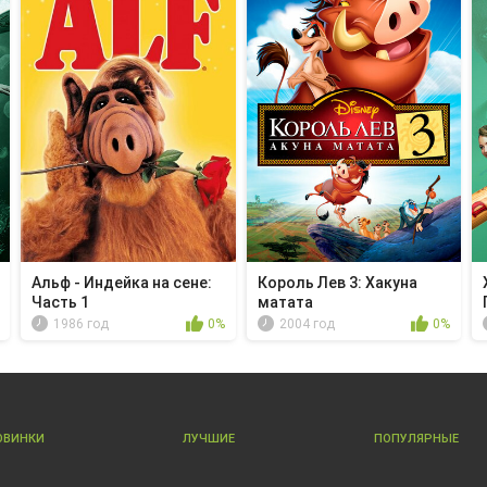
Альф - Индейка на сене:
Король Лев 3: Хакуна
Часть 1
матата
1986 год
0%
2004 год
0%
ОВИНКИ
ЛУЧШИЕ
ПОПУЛЯРНЫЕ