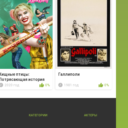
Хищные птицы:
Галлиполи
Потрясающая история
Хар...
2020 год
0%
1981 год
0%
КАТЕГОРИИ
АКТЕРЫ