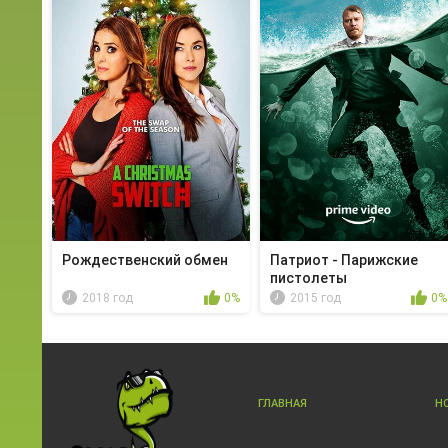
Рождественский обмен
Патриот - Парижские
пистолеты
2018 год
0%
2015 год
0%
ГЛАВНАЯ
Н