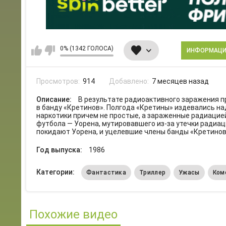
0% (1342 ГОЛОСА)
ИНФОРМАЦ
Просмотров:
914
Добавлено:
7 месяцев назад
Описание:
В результате радиоактивного заражения п
в банду «Кретинов». Полгода «Кретины» издевались н
наркотики причем не простые, а зараженные радиацией
футбола — Уорена, мутировавшего из-за утечки радиац
покидают Уорена, и уцелевшие члены банды «Кретино
Год выпуска:
1986
Категории:
Фантастика
Триллер
Ужасы
Ком
Похожие видео