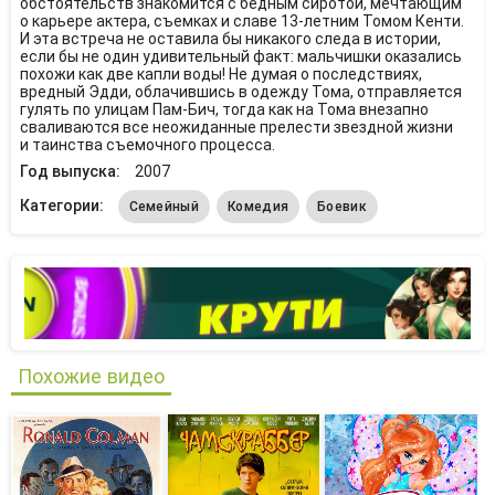
обстоятельств знакомится с бедным сиротой, мечтающим
о карьере актера, съемках и славе 13-летним Томом Кенти.
И эта встреча не оставила бы никакого следа в истории,
если бы не один удивительный факт: мальчишки оказались
похожи как две капли воды! Не думая о последствиях,
вредный Эдди, облачившись в одежду Тома, отправляется
гулять по улицам Пам-Бич, тогда как на Тома внезапно
сваливаются все неожиданные прелести звездной жизни
и таинства съемочного процесса.
Год выпуска:
2007
Категории:
Семейный
Комедия
Боевик
Похожие видео