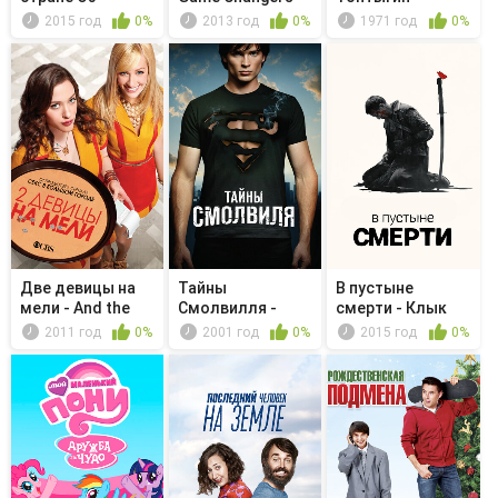
Bogspeed, Li...
2015 год
0%
2013 год
0%
1971 год
0%
Две девицы на
Тайны
В пустыне
мели - And the
Смолвилля -
смерти - Клык
Rom-Commie
Бездна
кобры, коготь...
2011 год
0%
2001 год
0%
2015 год
0%