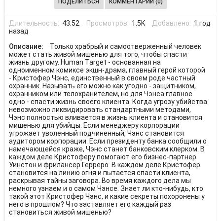
ПОДЕЛИТЬСЯ
КОММЕНТАРИИ (0)
Длительность:
43:52
Просмотров:
1.5K
Добавлено:
1 год
назад
Описание:
Только храбрый и самоотверженный человек
может стать живой мишенью для того, чтобы спасти
жизнь другому. Human Target - основанная на
одноименном комиксе экшн-драма, главный герой которой
- Кристофер Чэнс, единственный в своем роде частный
охранник. Называть его можно как угодно - защитником,
охранником или телохранителем, но для Чэнса главное
одно - спасти жизнь своего клиента. Когда угрозу убийства
невозможно ликвидировать стандартными методами,
Чэнс полностью вливается в жизнь клиента и становится
мишенью для убийцы. Если менеджеру корпорации
угрожает уволенный подчиненный, Чэнс становится
аудитором корпорации. Если президенту банка сообщили о
намечающейся краже, Чэнс станет банковским клерком. В
каждом деле Кристоферу помогают его бизнес-партнер
Уинстон и фрилансер Герреро. В каждом деле Кристофер
становится на линию огня и пытается спасти клиента,
раскрывая тайны заговора. Во время каждого дела мы
немного узнаем и о самом Чэнсе. Знает ли кто-нибудь, кто
такой этот Кристофер Чэнс, и какие секреты похоронены у
него в прошлом? Что заставляет его каждый раз
становиться живой мишенью?