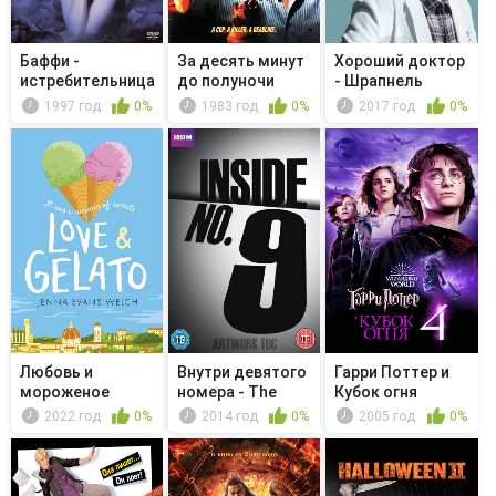
Баффи -
За десять минут
Хороший доктор
истребительница
до полуночи
- Шрапнель
вампиров - Со...
1997 год
0%
1983 год
0%
2017 год
0%
Любовь и
Внутри девятого
Гарри Поттер и
мороженое
номера - The
Кубок огня
Curse of...
2022 год
0%
2014 год
0%
2005 год
0%