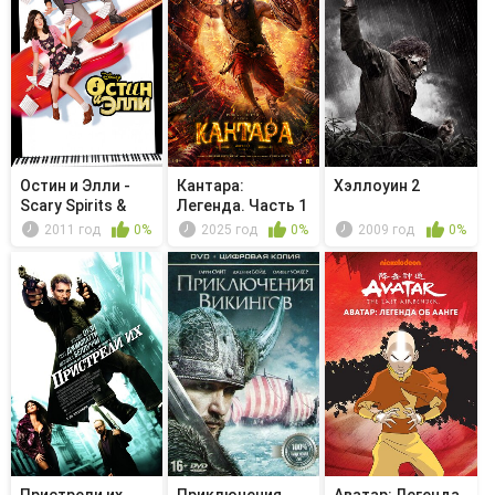
Остин и Элли -
Кантара:
Хэллоуин 2
Scary Spirits &
Легенда. Часть 1
Spooky...
2011 год
0%
2025 год
0%
2009 год
0%
Пристрели их
Приключения
Аватар: Легенда