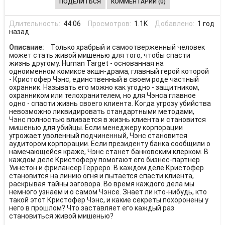
ПОДЕЛИТЬСЯ
КОММЕНТАРИИ (0)
Длительность:
44:06
Просмотров:
1.1K
Добавлено:
1 год
назад
Описание:
Только храбрый и самоотверженный человек
может стать живой мишенью для того, чтобы спасти
жизнь другому. Human Target - основанная на
одноименном комиксе экшн-драма, главный герой которой
- Кристофер Чэнс, единственный в своем роде частный
охранник. Называть его можно как угодно - защитником,
охранником или телохранителем, но для Чэнса главное
одно - спасти жизнь своего клиента. Когда угрозу убийства
невозможно ликвидировать стандартными методами,
Чэнс полностью вливается в жизнь клиента и становится
мишенью для убийцы. Если менеджеру корпорации
угрожает уволенный подчиненный, Чэнс становится
аудитором корпорации. Если президенту банка сообщили о
намечающейся краже, Чэнс станет банковским клерком. В
каждом деле Кристоферу помогают его бизнес-партнер
Уинстон и фрилансер Герреро. В каждом деле Кристофер
становится на линию огня и пытается спасти клиента,
раскрывая тайны заговора. Во время каждого дела мы
немного узнаем и о самом Чэнсе. Знает ли кто-нибудь, кто
такой этот Кристофер Чэнс, и какие секреты похоронены у
него в прошлом? Что заставляет его каждый раз
становиться живой мишенью?