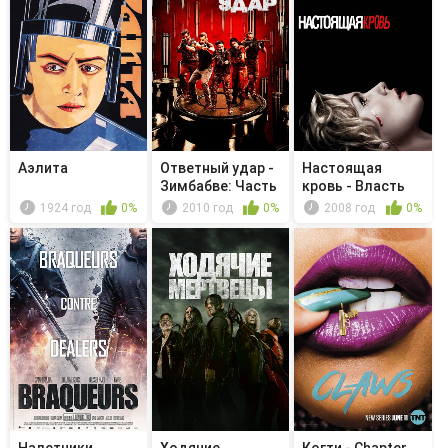
Аэлита
Ответный удар -
Настоящая
Зимбабве: Часть
кровь - Власть
1/Зим...
всегда побеж...
1924 год
0%
2010 год
0%
2008 год
0%
Налетчики
Ходячие
Когти - Chapter