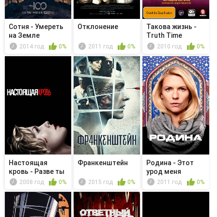
Сотня - Умереть
Отклонение
Такова жизнь -
на Земле
Truth Time
2014 год
0%
2011 год
0%
2010 год
0%
Настоящая
Франкенштейн
Родина - Этот
кровь - Разве ты
урод меня
не чувству...
подстрелил
2008 год
0%
2015 год
0%
2011 год
0%