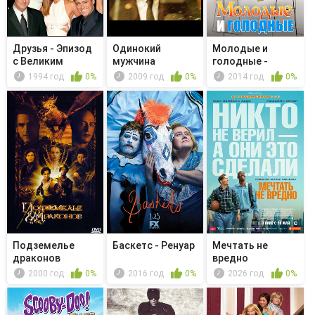
Друзья - Эпизод
Одинокий
Молодые и
с Великим
мужчина
голодные -
Поцелуем Рэ...
Young & Punch
1994 год
0%
2009 год
0%
2014 год
0%
Card
Подземелье
Баскетс - Ренуар
Мечтать не
драконов
вредно
2000 год
0%
2016 год
0%
2026 год
0%