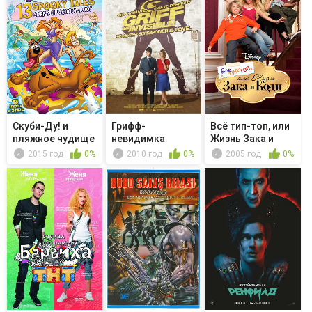
Скуби-Ду! и
Грифф-
Всё тип-топ, или
пляжное чудище
невидимка
Жизнь Зака и
Коди - ...
2015 год
0%
2010 год
0%
2005 год
0%