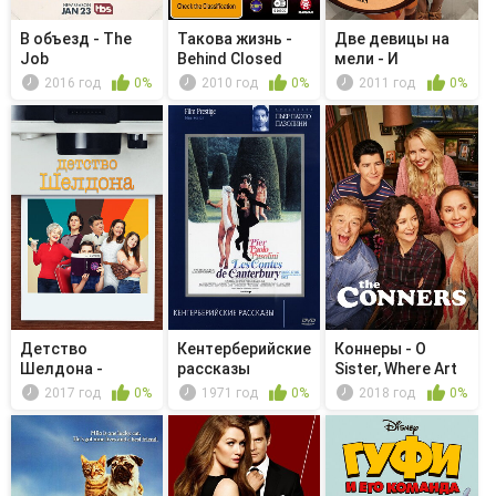
В объезд - The
Такова жизнь -
Две девицы на
Job
Behind Closed
мели - И
Doors
психическое ра...
2016 год
0%
2010 год
0%
2011 год
0%
Детство
Кентерберийские
Коннеры - O
Шелдона -
рассказы
Sister, Where Art
Динамика семьи
Thou?
2017 год
0%
1971 год
0%
2018 год
0%
и кр...