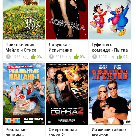
Приключения
Ловушка -
Гуфи и его
Майло и Отиса
Испытание
команда - Пытка
арифметикой
1986 год
0%
2016 год
0%
1992 год
0%
Реальные
Смертельная
Из жизни тайных
пацаны -
гонка 2:
агентов