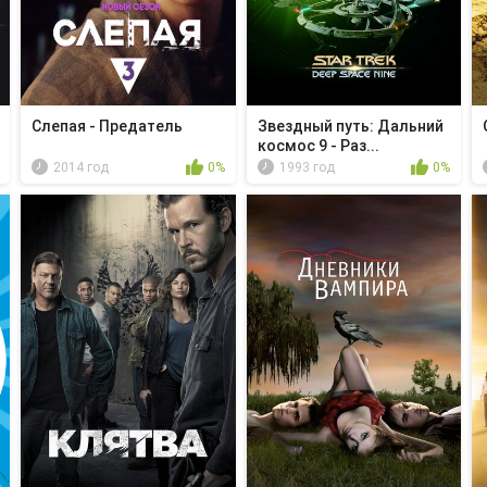
Слепая - Предатель
Звездный путь: Дальний
космос 9 - Раз...
2014 год
0%
1993 год
0%