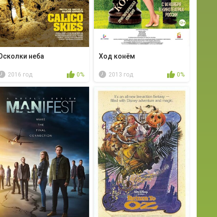
Осколки неба
Ход конём
2016 год
0%
2013 год
0%