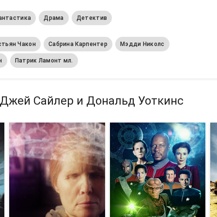
антастика
Драма
Детектив
стьян Чакон
Сабрина Карпентер
Мэдди Николс
н
Патрик Ламонт мл.
рДжей Сайлер и Дональд Уоткинс