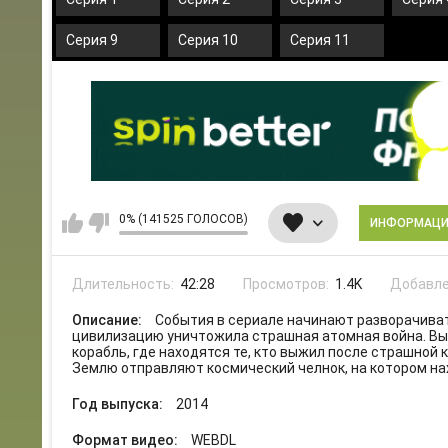
Серия 9
Серия 10
Серия 11
0% (141525 ГОЛОСОВ)
ИНФОРМАЦ
Длительность:
42:28
Просмотров:
1.4K
Добавле
Описание:
События в сериале начинают разворачиват
цивилизацию уничтожила страшная атомная война. Выс
корабль, где находятся те, кто выжил после страшной
Землю отправляют космический челнок, на котором нах
Год выпуска:
2014
Формат видео:
WEBDL