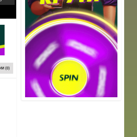
И (0)