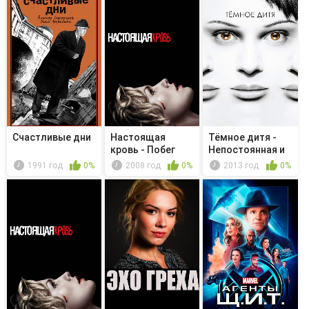
Счастливые дни
Настоящая
Тёмное дитя -
кровь - Побег
Непостоянная и
полная в...
1991 год
0%
2008 год
0%
2013 год
0%