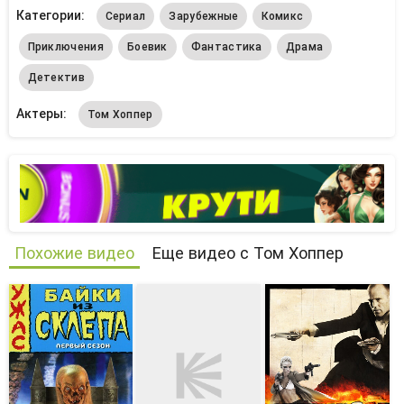
Категории:
Сериал
Зарубежные
Комикс
Приключения
Боевик
Фантастика
Драма
Детектив
Актеры:
Том Хоппер
Похожие видео
Еще видео с Том Хоппер