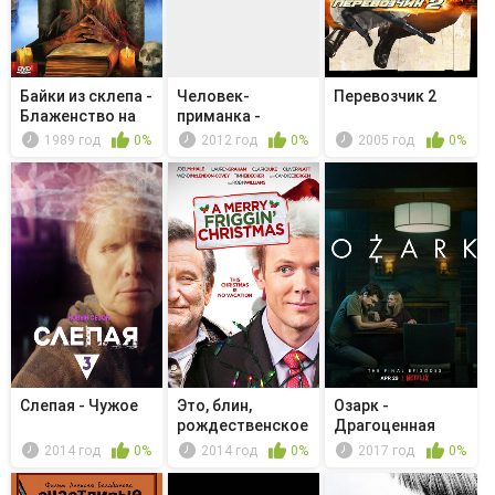
Байки из склепа -
Человек-
Перевозчик 2
Блаженство на
приманка -
век
Главное правило:
1989 год
0%
2012 год
0%
2005 год
0%
Ч...
Слепая - Чужое
Это, блин,
Озарк -
рождественское
Драгоценная
чудо
кровь Иисуса
2014 год
0%
2014 год
0%
2017 год
0%