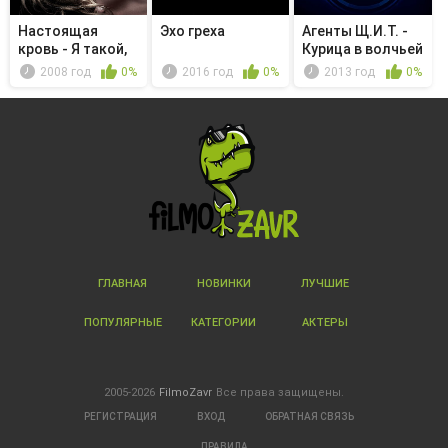
Настоящая
Эхо греха
Агенты Щ.И.Т. -
кровь - Я такой,
Курица в волчьей
каким ты м...
норе
2008 год
0%
2016 год
0%
2013 год
0%
ГЛАВНАЯ
НОВИНКИ
ЛУЧШИЕ
ПОПУЛЯРНЫЕ
КАТЕГОРИИ
АКТЕРЫ
2005-2026
FilmoZavr
Все права защищены.
РЕГИСТРАЦИЯ
ВХОД
ОБРАТНАЯ СВЯЗЬ
ПРАВИЛА