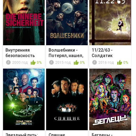
Внутренняя
Волшебники -
11/22/63 -
безопасность
Потерял, нашел,
Солдатик
забрал
2000 год
0%
2015 год
0%
2016 год
0%
Звездный путь:
Спящие
Беглецы -