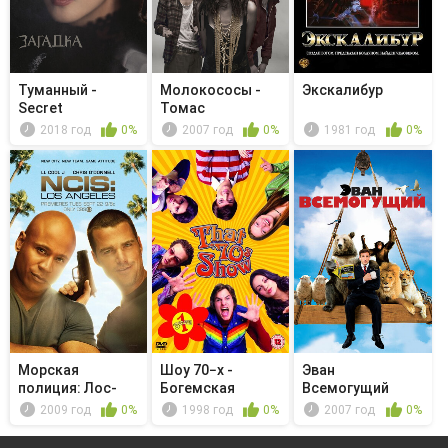
Туманный -
Молокососы -
Экскалибур
Secret
Томас
2018 год
0%
2007 год
0%
1981 год
0%
Морская
Шоу 70−х -
Эван
полиция: Лос-
Богемская
Всемогущий
Анджелес -
рапсодия
2009 год
0%
1998 год
0%
2007 год
0%
Найде...