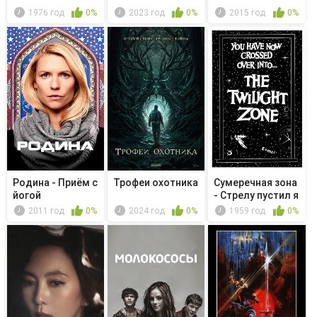
1976 год
0%
2023 год
0%
2015 год
0%
Родина - Приём с
Трофеи охотника
Сумеречная зона
йогой
- Стрелу пустил я
к н...
2011 год
0%
2024 год
0%
1959 год
0%