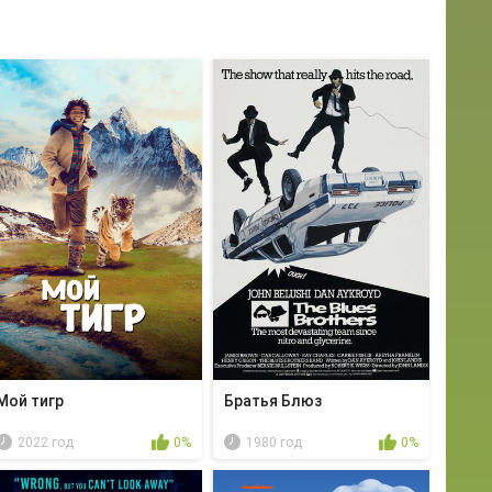
Мой тигр
Братья Блюз
2022 год
0%
1980 год
0%