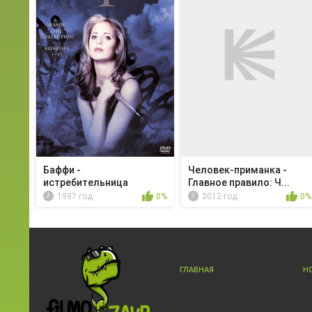
Баффи -
Человек-приманка -
истребительница
Главное правило: Ч...
вампиров - Ин...
1997 год
0%
2012 год
0%
ГЛАВНАЯ
Н