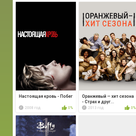
Настоящая кровь - Побег
Оранжевый — хит сезона
- Страх и друг...
2008 год
0%
2013 год
0%