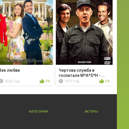
Век любви
Чертова служба в
гoспитале M*A*S*H - ...
2022 год
0%
1972 год
0%
КАТЕГОРИИ
АКТЕРЫ