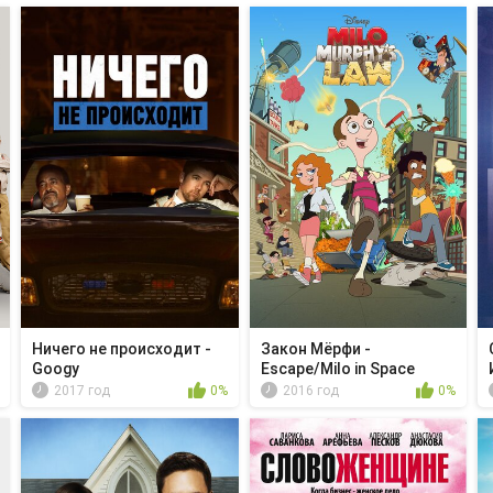
Ничего не происходит -
Закон Мёрфи -
Googy
Escape/Milo in Space
2017 год
0%
2016 год
0%