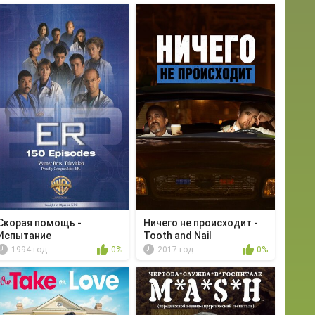
Скорая помощь -
Ничего не происходит -
Испытание
Tooth and Nail
1994 год
0%
2017 год
0%