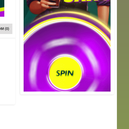
И (0)