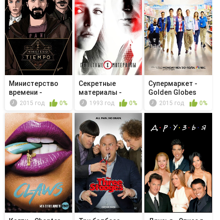
Министерство
Секретные
Супермаркет -
времени -
материалы -
Golden Globes
Cualquier tiem...
Ничего
Party
2015 год
0%
1993 год
0%
2015 год
0%
особенно...