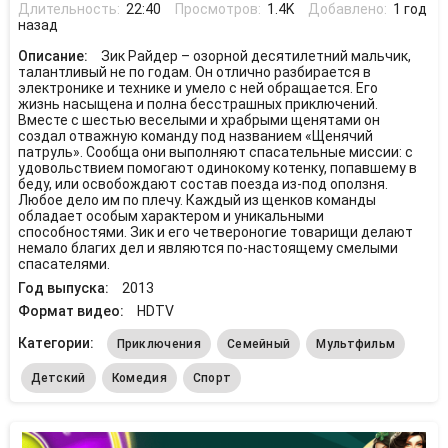
Длительность:
22:40
Просмотров:
1.4K
Добавлено:
1 год
назад
Описание:
Зик Райдер – озорной десятилетний мальчик,
талантливый не по годам. Он отлично разбирается в
электронике и технике и умело с ней обращается. Его
жизнь насыщена и полна бесстрашных приключений.
Вместе с шестью веселыми и храбрыми щенятами он
создал отважную команду под названием «Щенячий
патруль». Сообща они выполняют спасательные миссии: с
удовольствием помогают одинокому котенку, попавшему в
беду, или освобождают состав поезда из-под оползня.
Любое дело им по плечу. Каждый из щенков команды
обладает особым характером и уникальными
способностями. Зик и его четвероногие товарищи делают
немало благих дел и являются по-настоящему смелыми
спасателями.
Год выпуска:
2013
Формат видео:
HDTV
Категории:
Приключения
Семейный
Мультфильм
Детский
Комедия
Спорт