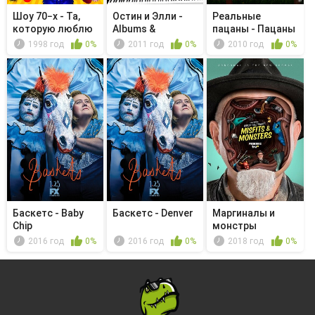
Шоу 70−х - Та,
Остин и Элли -
Реальные
которую люблю
Albums &
пацаны - Пацаны
Auditions
и бальная си...
1998 год
0%
2011 год
0%
2010 год
0%
Баскетс - Baby
Баскетс - Denver
Маргиналы и
Chip
монстры
Бобкэта
2016 год
0%
2016 год
0%
2018 год
0%
Голдтуэйт...