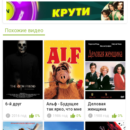
Похожие видео
6-й друг
Альф - Будущее
Деловая
так ярко, что мне
женщина
нужн...
2016 год
0%
1986 год
0%
1988 год
0%