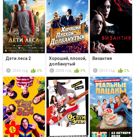
Дети леса 2
Хороший, плохой,
Византия
долбанутый
2026 год
0%
2008 год
0%
2012 год
0%