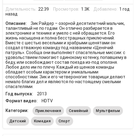
Длительность:
22:39
Просмотров:
1.3K
Добавлено:
1 год
назад
Описание:
Зик Райдер – озорной десятилетний мальчик,
талантливый не по годам. Он отлично разбирается в
электронике и технике и умело с ней обращается. Его
жизнь насыщена и полна бесстрашных приключений.
Вместе с шестью веселыми и храбрыми щенятами он
создал отважную команду под названием «Щенячий
патруль». Сообща они выполняют спасательные миссии: с
удовольствием помогают одинокому котенку, попавшему в
беду, или освобождают состав поезда из-под оползня.
Любое дело им по плечу. Каждый из щенков команды
обладает особым характером и уникальными
способностями. Зик и его четвероногие товарищи делают
немало благих дел и являются по-настоящему смелыми
спасателями.
Год выпуска:
2013
Формат видео:
HDTV
Категории:
Приключения
Семейный
Мультфильм
Детский
Комедия
Спорт