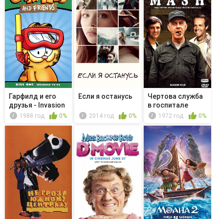
Гарфилд и его
Если я останусь
Чертова служба
друзья - Invasion
в гoспитале
of th...
M*A*S*H - ...
1988 год
0%
2014 год
0%
1972 год
0%