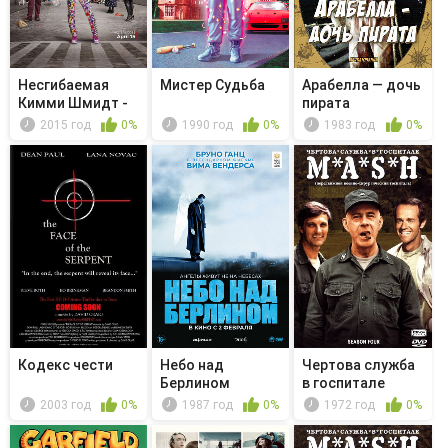
Несгибаемая
Мистер Судьба
Арабелла — дочь
Кимми Шмидт -
пирата
Kimmy Walks...
2015 год
0%
1990 год
0%
1983 год
0%
Кодекс чести
Небо над
Чертова служба
Берлином
в гoспитале
M*A*S*H - ...
2003 год
0%
1987 год
0%
1972 год
0%