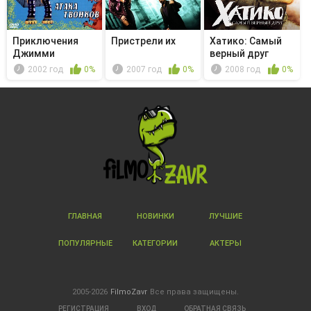
Приключения
Пристрели их
Хатико: Самый
Джимми
верный друг
Нейтрона,
2002 год
0%
2007 год
0%
2008 год
0%
мальчика...
ГЛАВНАЯ
НОВИНКИ
ЛУЧШИЕ
ПОПУЛЯРНЫЕ
КАТЕГОРИИ
АКТЕРЫ
2005-2026
FilmoZavr
Все права защищены.
РЕГИСТРАЦИЯ
ВХОД
ОБРАТНАЯ СВЯЗЬ