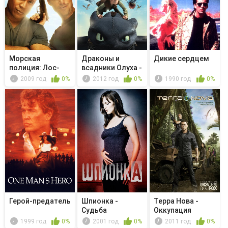
Морская
Драконы и
Дикие сердцем
полиция: Лос-
всадники Олуха -
Анджелес -
Викинг в п...
2009 год
0%
2012 год
0%
1990 год
0%
Желез...
Герой-предатель
Шпионка -
Терра Нова -
Судьба
Оккупация
1999 год
0%
2001 год
0%
2011 год
0%