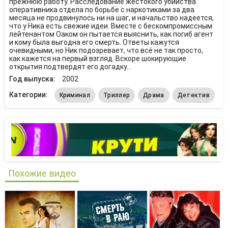
прежнюю работу. Расследование жестокого убийства
оперативника отдела по борьбе с наркотиками за два
месяца не продвинулось ни на шаг, и начальство надеется,
что у Ника есть свежие идеи. Вместе с бескомпромиссным
лейтенантом Оаком он пытается выяснить, как погиб агент
и кому была выгодна его смерть. Ответы кажутся
очевидными, но Ник подозревает, что всё не так просто,
как кажется на первый взгляд. Вскоре шокирующие
открытия подтвердят его догадку…
Год выпуска:
2002
Категории:
Криминал
Триллер
Драма
Детектив
Похожие видео