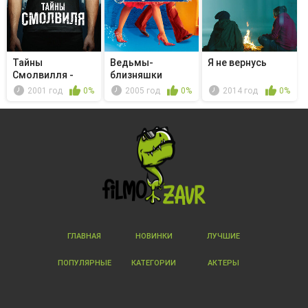
Тайны
Ведьмы-
Я не вернусь
Смолвилля -
близняшки
Одержимость
2001 год
0%
2005 год
0%
2014 год
0%
ГЛАВНАЯ
НОВИНКИ
ЛУЧШИЕ
ПОПУЛЯРНЫЕ
КАТЕГОРИИ
АКТЕРЫ