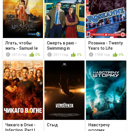
Лгать, чтобы
Смерть в раю -
Розанна - Twenty
жить - Samuel le
Swimming in
Years to Life
dispara...
Murder
2013 год
0%
2011 год
0%
1988 год
0%
Чикаго в Огне -
Стыд
Навстречу
Infection, Part I
шторму