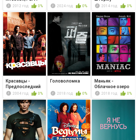
2012 год
0%
2024 год
0%
2014 год
0%
Красавцы -
Головоломка
Маньяк -
Предпоследний
Облачное озеро
2004 год
0%
2018 год
0%
2018 год
0%