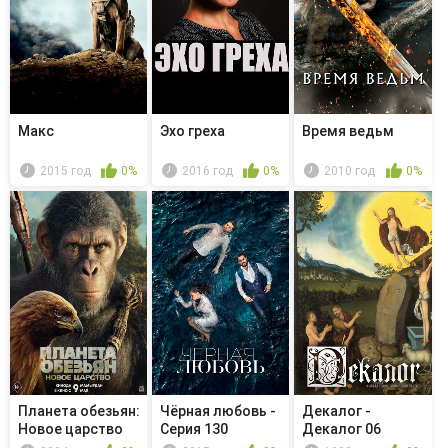
Макс
Эхо греха
Время ведьм
2015 год
0%
2016 год
0%
2010 год
0%
Планета обезьян:
Чёрная любовь -
Декалог -
Новое царство
Серия 130
Декалог 06