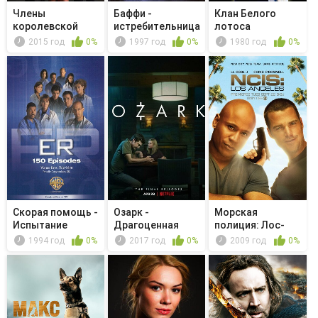
Члены
Баффи -
Клан Белого
королевской
истребительница
лотоса
семьи - O,
вампиров - Ин...
2015 год
0%
1997 год
0%
1980 год
0%
Farewell...
Скорая помощь -
Озарк -
Морская
Испытание
Драгоценная
полиция: Лос-
кровь Иисуса
Анджелес -
1994 год
0%
2017 год
0%
2009 год
0%
Party...