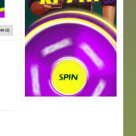
И (0)