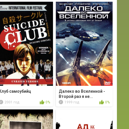
Клуб самоубийц
Далеко во Вселенной -
Второй раз я не...
2001 год
0%
1999 год
0%