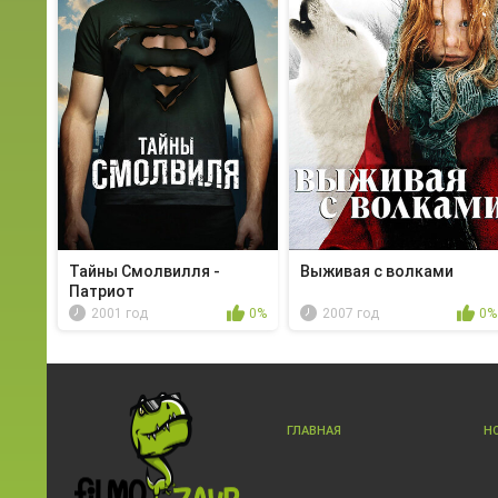
Тайны Смолвилля -
Выживая с волками
Патриот
2001 год
0%
2007 год
0%
ГЛАВНАЯ
Н