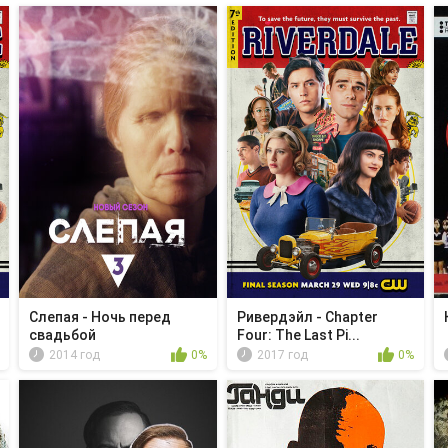
Слепая - Ночь перед
Ривердэйл - Chapter
свадьбой
Four: The Last Pi...
2014 год
0%
2017 год
0%