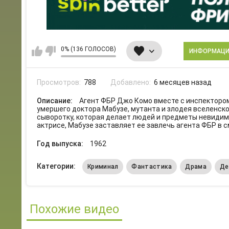
0% (136 ГОЛОСОВ)
ИНФОРМАЦ
Просмотров:
788
Добавлено:
6 месяцев назад
Описание:
Агент ФБР Джо Комо вместе с инспекторо
умершего доктора Мабузе, мутанта и злодея вселенск
сыворотку, которая делает людей и предметы невиди
актрисе, Мабузе заставляет ее завлечь агента ФБР в 
Год выпуска:
1962
Категории:
Криминал
Фантастика
Драма
Де
Похожие видео