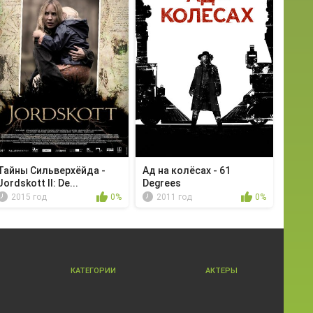
Тайны Сильверхёйда -
Ад на колёсах - 61
Jordskott II: De...
Degrees
2015 год
0%
2011 год
0%
КАТЕГОРИИ
АКТЕРЫ