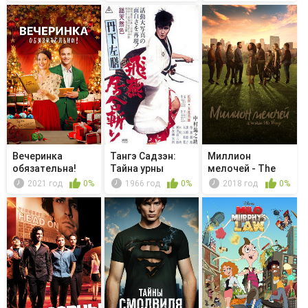
Mitzi'...
Вечеринка
Тангэ Садзэн:
Миллион
обязательна!
Тайна урны
мелочей - The
Perfect Storm
2021 год
0%
1966 год
0%
2018 год
0%