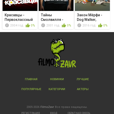
Красавцы -
Тайны
Закон Мёрфи -
Первоклассный
Смолвилля -
Dog Walker,
подонок
Рентгеновский
Runner, Scr...
2004 год
0%
2001 год
0%
2016 год
0%
луч
ГЛАВНАЯ
НОВИНКИ
ЛУЧШИЕ
ПОПУЛЯРНЫЕ
КАТЕГОРИИ
АКТЕРЫ
2005-2026
FilmoZavr
Все права защищены.
РЕГИСТРАЦИЯ
ВХОД
ОБРАТНАЯ СВЯЗЬ