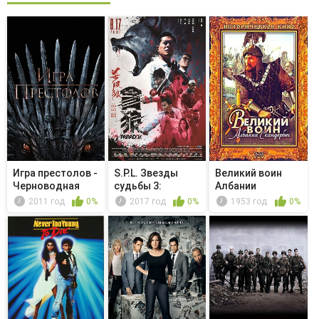
Игра престолов -
S.P.L. Звезды
Великий воин
Черноводная
судьбы 3:
Албании
Парадокс
Скандербег
2011 год
0%
2017 год
0%
1953 год
0%