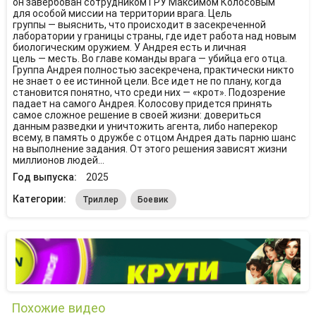
он завербован сотрудником ГРУ Максимом Колосовым
для особой миссии на территории врага. Цель
группы — выяснить, что происходит в засекреченной
лаборатории у границы страны, где идет работа над новым
биологическим оружием. У Андрея есть и личная
цель — месть. Во главе команды врага — убийца его отца.
Группа Андрея полностью засекречена, практически никто
не знает о ее истинной цели. Все идет не по плану, когда
становится понятно, что среди них — «крот». Подозрение
падает на самого Андрея. Колосову придется принять
самое сложное решение в своей жизни: довериться
данным разведки и уничтожить агента, либо наперекор
всему, в память о дружбе с отцом Андрея дать парню шанс
на выполнение задания. От этого решения зависят жизни
миллионов людей…
Год выпуска:
2025
Категории:
Триллер
Боевик
Похожие видео