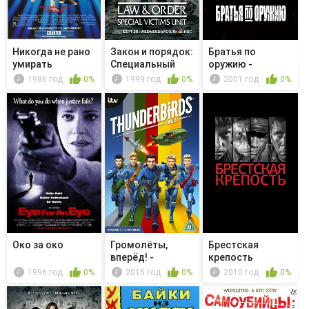
Никогда не рано
Закон и порядок:
Братья по
умирать
Специальный
оружию -
корпус -...
Карентан
1986 год
0%
1999 год
0%
2001 год
0%
Око за око
Громолёты,
Брестская
вперёд! -
крепость
Recharge
1996 год
0%
2015 год
0%
2010 год
0%