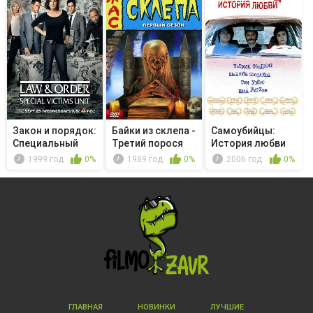
Закон и порядок:
Байки из склепа -
Самоубийцы:
Специальный
Третий порося
История любви
корпус -...
1999 год
0%
1989 год
0%
2006 год
0%
ГЛАВНАЯ
НОВИНКИ
ЛУЧШИЕ