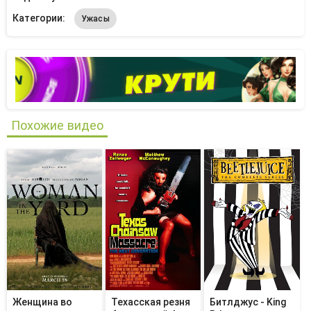
Категории:
Ужасы
Похожие видео
Женщина во
Техасская резня
Битлджус - King