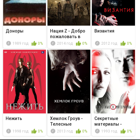
Доноры
Нация Z - Добро
Византия
пожаловать в
Новый ап...
1989 год
0%
2014 год
0%
2012 год
0%
Нежить
Хемлок Гроув -
Секретные
Телесные
материалы -
жидкости
Неестественный
1998 год
0%
2013 год
0%
1993 год
0%