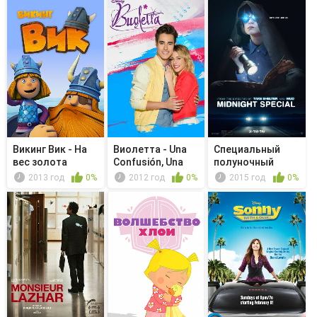
Викинг Вик - На
Виолетта - Una
Специальный
вес золота
Confusión, Una
полуночный
Canción
выпуск
2013 год
0%
2012 год
0%
2015 год
0%