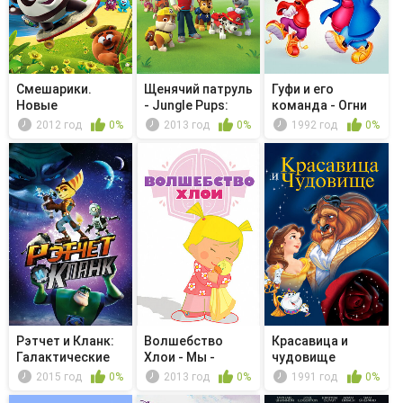
Смешарики.
Щенячий патруль
Гуфи и его
Новые
- Jungle Pups:
команда - Огни
приключения -
Pups S...
большого го...
2012 год
0%
2013 год
0%
1992 год
0%
Новая ...
Рэтчет и Кланк:
Волшебство
Красавица и
Галактические
Хлои - Мы -
чудовище
рейнджеры
команда
2015 год
0%
2013 год
0%
1991 год
0%