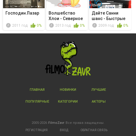
Господин Лазар
Волшебство
Дайте Санни
Хлои - Северное
шанс - Быстрые
сияние
друзья
2011 год
0%
2013 год
0%
2009 год
0%
ГЛАВНАЯ
НОВИНКИ
ЛУЧШИЕ
ПОПУЛЯРНЫЕ
КАТЕГОРИИ
АКТЕРЫ
2005-2026
FilmoZavr
Все права защищены.
РЕГИСТРАЦИЯ
ВХОД
ОБРАТНАЯ СВЯЗЬ