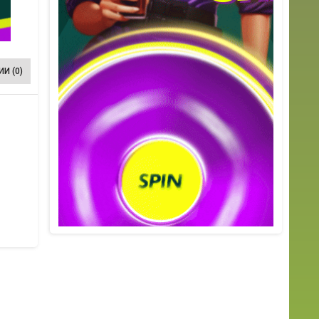
И (0)