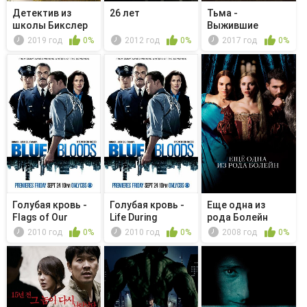
Детектив из
26 лет
Тьма -
школы Бикслер
Выжившие
Вэлли
2019 год
0%
2012 год
0%
2017 год
0%
Голубая кровь -
Голубая кровь -
Еще одна из
Flags of Our
Life During
рода Болейн
Fathers
Wartime
2010 год
0%
2010 год
0%
2008 год
0%