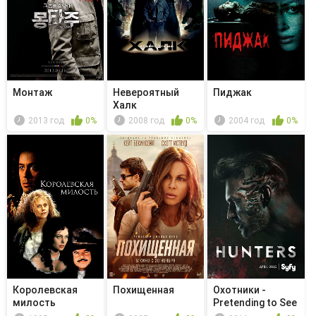
Монтаж
Невероятный
Пиджак
Халк
2013 год
0%
2008 год
0%
2004 год
0%
Королевская
Похищенная
Охотники -
милость
Pretending to See
the Future