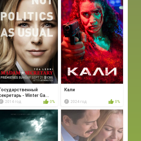
Государственный
Кали
секретарь - Winter Ga...
2014 год
0%
2024 год
0%