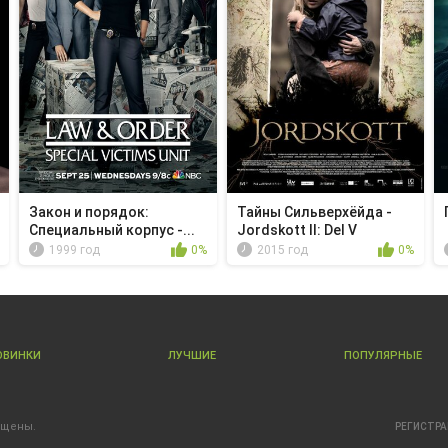
Закон и порядок:
Тайны Сильверхёйда -
Специальный корпус -...
Jordskott II: Del V
1999 год
0%
2015 год
0%
ОВИНКИ
ЛУЧШИЕ
ПОПУЛЯРНЫЕ
ищены.
РЕГИСТР