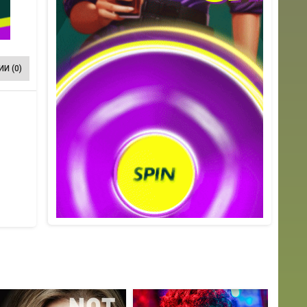
И (0)