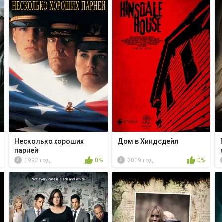
Несколько хороших
Дом в Хиндсдейл
парней
1992 год
0%
2019 год
0%