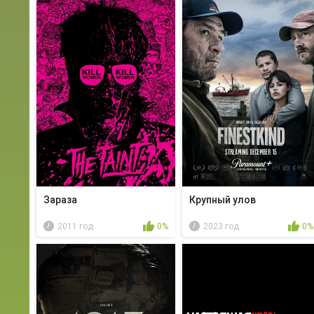
Зараза
Крупный улов
2011 год
0%
2023 год
0%