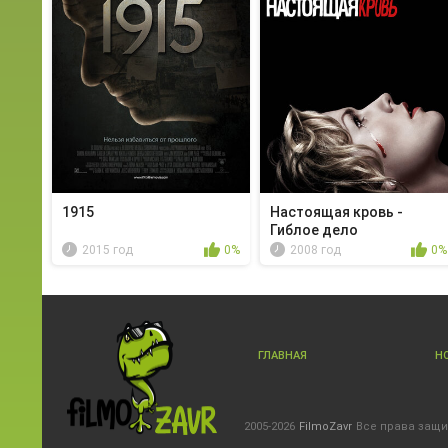
1915
Настоящая кровь -
Гиблое дело
2015 год
0%
2008 год
0%
ГЛАВНАЯ
Н
2005-2026
FilmoZavr
Все права защ