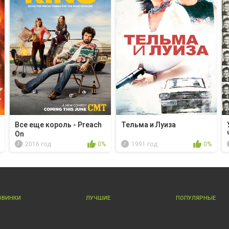
Все еще король - Preach
Тельма и Луиза
On
2016 год
0%
1991 год
0%
ОВИНКИ
ЛУЧШИЕ
ПОПУЛЯРНЫЕ