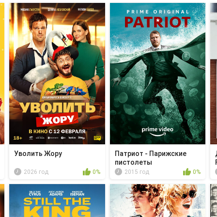
Уволить Жору
Патриот - Парижские
пистолеты
2026 год
0%
2015 год
0%