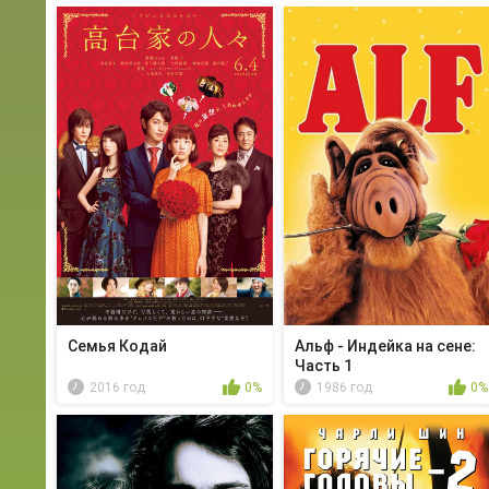
Семья Кодай
Альф - Индейка на сене:
Часть 1
2016 год
0%
1986 год
0%