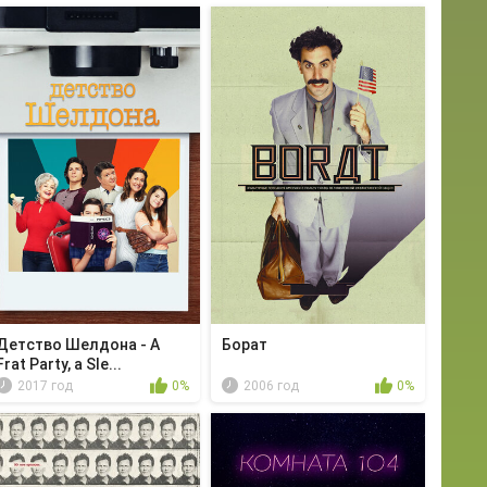
Детство Шелдона - A
Борат
Frat Party, a Sle...
2017 год
0%
2006 год
0%