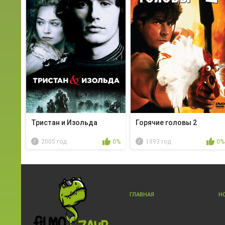
Тристан и Изольда
Горячие головы 2
2005 год
0%
1993 год
0%
ГЛАВНАЯ
Н