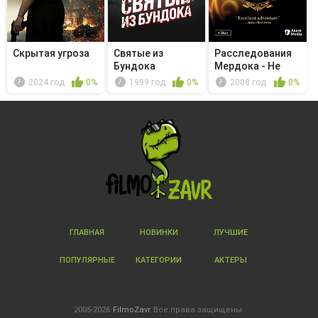
Скрытая угроза
Святые из
Расследования
Бундока
Мердока - Не
буди лихо...
2024 год
0%
1999 год
0%
2008 год
0%
ГЛАВНАЯ
НОВИНКИ
ЛУЧШИЕ
ПОПУЛЯРНЫЕ
КАТЕГОРИИ
АКТЕРЫ
2005-2026
FilmoZavr
Все права защищены.