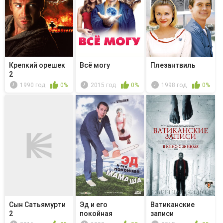
Крепкий орешек
Всё могу
Плезантвиль
2
1990 год
0%
2015 год
0%
1998 год
0%
Сын Сатьямурти
Эд и его
Ватиканские
2
покойная
записи
мамаша