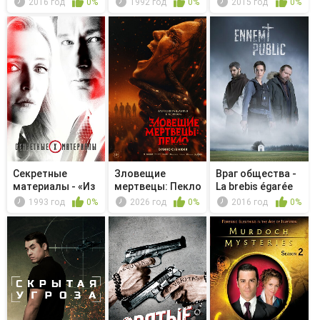
2016 год
0%
1992 год
0%
2015 год
0%
Секретные
Зловещие
Враг общества -
материалы - «Из
мертвецы: Пекло
La brebis égarée
открытого к...
1993 год
0%
2026 год
0%
2016 год
0%