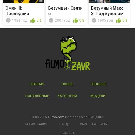
Омен III:
Безумцы - Связи
Безумный Макс
Последний
с
3: Под куполом
конфликт
общественностью
грома
1981 год
0%
2007 год
0%
1985 год
0%
ГЛАВНАЯ
НОВЫЕ
ТОПОВЫЕ
ПОПУЛЯРНЫЕ
КАТЕГОРИИ
МОДЕЛИ
2005-2026
FilmoZavr
Все права защищены.
РЕГИСТРАЦИЯ
ВХОД
ОБРАТНАЯ СВЯЗЬ
ПРАВИЛА