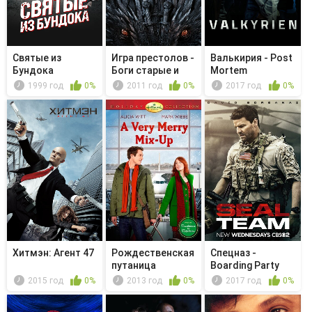
Святые из
Игра престолов -
Валькирия - Post
Бундока
Боги старые и
Mortem
новые
1999 год
0%
2011 год
0%
2017 год
0%
Хитмэн: Агент 47
Рождественская
Спецназ -
путаница
Boarding Party
2015 год
0%
2013 год
0%
2017 год
0%