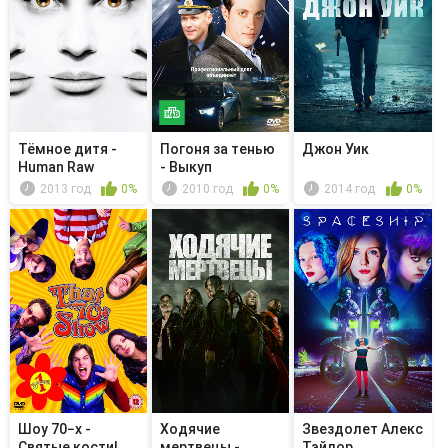
Тёмное дитя -
Погоня за тенью
Джон Уик
Human Raw
- Выкуп
Material
2013 год
0%
2010 год
0%
2014 год
0%
Шоу 70−х -
Ходячие
Звездолет Алекс
Святые кости!
мертвецы -
Тэйлор