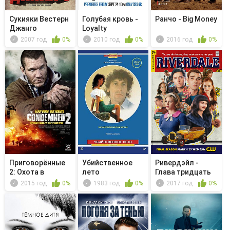
Сукияки Bестерн
Голубая кровь -
Ранчо - Big Money
Джанго
Loyalty
2007 год
0%
2010 год
0%
2016 год
0%
Приговорённые
Убийственное
Ривердэйл -
2: Охота в
лето
Глава тридцать
пустыне
седьмая. В...
2015 год
0%
1983 год
0%
2017 год
0%