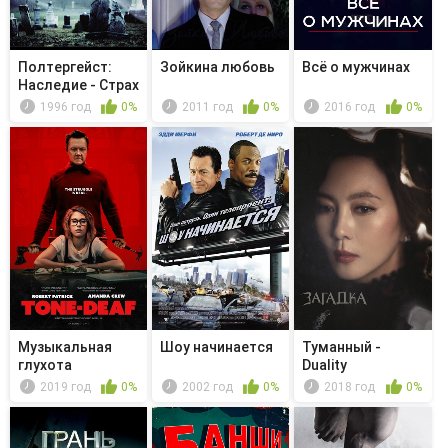
Полтергейст:
Зойкина любовь
Всё о мужчинах
Наследие - Страх
1996 год
0%
2011 год
0%
2016 год
0%
Музыкальная
Шоу начинается
Туманный -
глухота
Duality
2019 год
0%
2002 год
0%
2018 год
0%