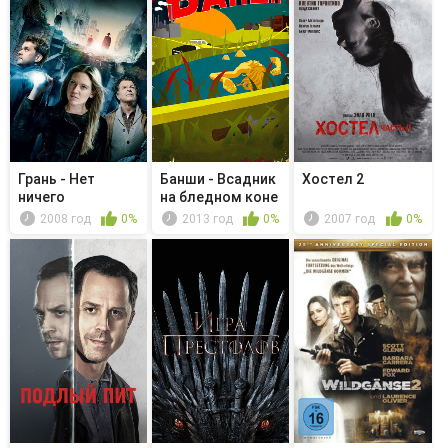
Грань - Нет
Банши - Всадник
Хостел 2
ничего
на бледном коне
уникального
2008 год
0%
2013 год
0%
2007 год
0%