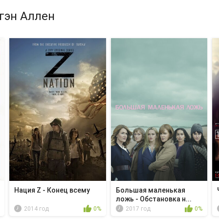
гэн Аллен
Нация Z - Конец всему
Большая маленькая
ложь - Обстановка н...
2014 год
0%
2017 год
0%