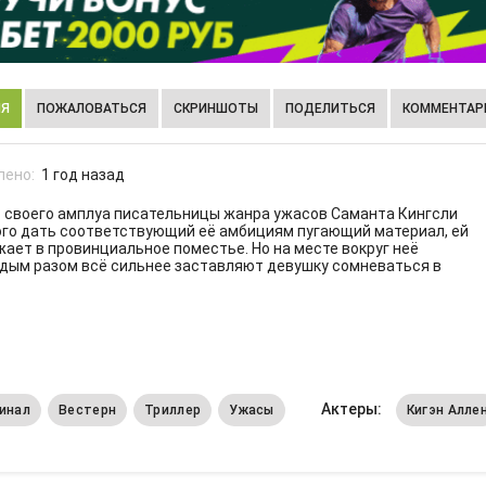
ИЯ
ПОЖАЛОВАТЬСЯ
СКРИНШОТЫ
ПОДЕЛИТЬСЯ
КОММЕНТАРИ
лено:
1 год назад
т своего амплуа писательницы жанра ужасов Саманта Кингсли
ного дать соответствующий её амбициям пугающий материал, ей
жает в провинциальное поместье. Но на месте вокруг неё
ждым разом всё сильнее заставляют девушку сомневаться в
Актеры:
инал
Вестерн
Триллер
Ужасы
Кигэн Алле