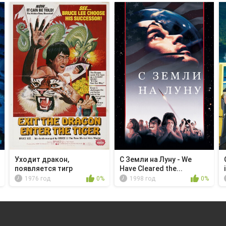
Уходит дракон,
С Земли на Луну - We
появляется тигр
Have Cleared the...
1976 год
0%
1998 год
0%