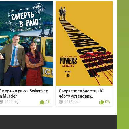
Смерть в раю - Swimming
Сверхспособности - К
in Murder
чёрту установку...
2011 год
0%
2015 год
0%