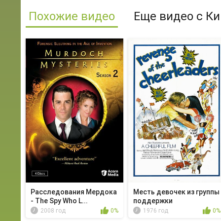
Похожие видео
Еще видео с Ки
Расследования Мердока
Месть девочек из группы
- The Spy Who L...
поддержки
2008 год
0%
1976 год
0%