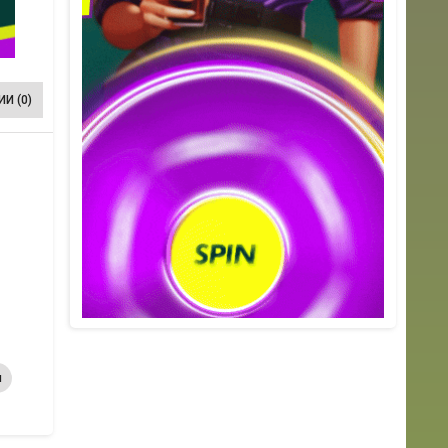
И (0)
н