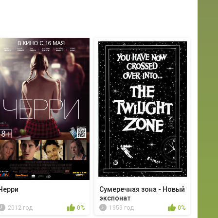
Черри
Сумеречная зона - Новый
экспонат
2012 год
0%
1959 год
0%