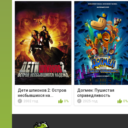
Дети шпионов 2: Остров
Догмен: Пушистая
несбывшихся на...
справедливость
2002 год
0%
2025 год
0%