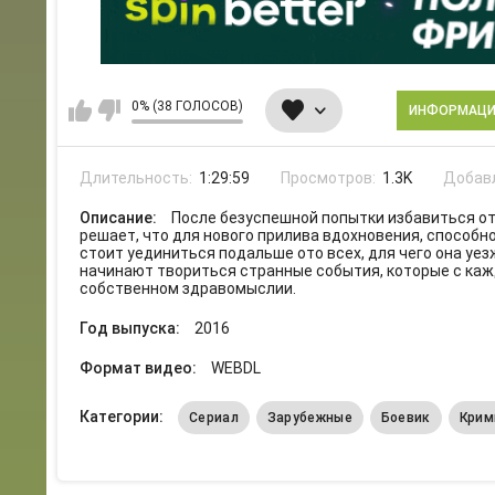
0% (38 ГОЛОСОВ)
ИНФОРМАЦ
Длительность:
1:29:59
Просмотров:
1.3K
Добав
Описание:
После безуспешной попытки избавиться о
решает, что для нового прилива вдохновения, способ
стоит уединиться подальше ото всех, для чего она уез
начинают твориться странные события, которые с ка
собственном здравомыслии.
Год выпуска:
2016
Формат видео:
WEBDL
Категории:
Сериал
Зарубежные
Боевик
Крим