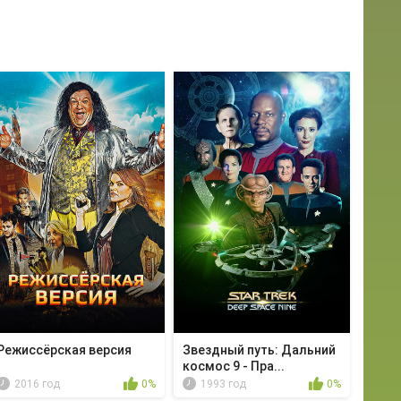
Режиссёрская версия
Звездный путь: Дальний
космос 9 - Пра...
2016 год
0%
1993 год
0%