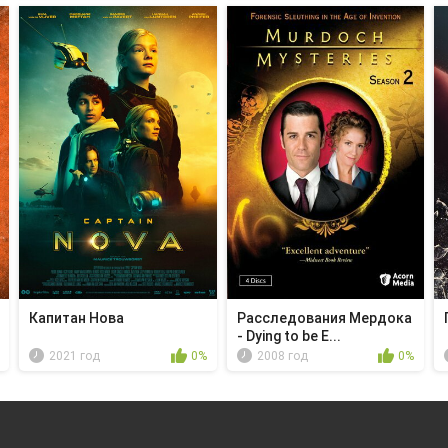
Капитан Нова
Расследования Мердока
- Dying to be E...
2021 год
0%
2008 год
0%