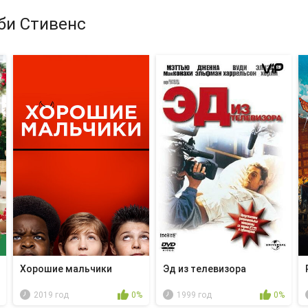
би Стивенс
Хорошие мальчики
Эд из телевизора
2019 год
0%
1999 год
0%