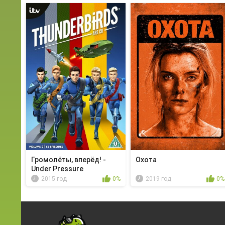
Громолёты, вперёд! -
Охота
Under Pressure
2015 год
0%
2019 год
0%