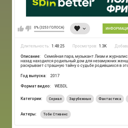
0% (3253 ГОЛОСА)
ИНФОРМАЦ
Длительность:
1:48:25
Просмотров:
1.3K
Добав
Описание:
Семейная пара, музыкант Лиам и журналист
назад находился родильный дом для незамужних женщи
раскрывает страшную тайну о судьбе родившихся в эт
Год выпуска:
2017
Формат видео:
WEBDL
Категории:
Сериал
Зарубежные
Фантастика
Актеры:
Тоби Стивенс